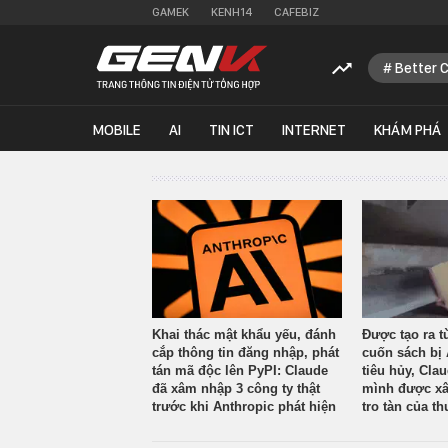
GAMEK
KENH14
CAFEBIZ
Better 
MOBILE
AI
TIN ICT
INTERNET
KHÁM PHÁ
Khai thác mật khẩu yếu, đánh
Được tạo ra t
cắp thông tin đăng nhập, phát
cuốn sách bị 
tán mã độc lên PyPI: Claude
tiêu hủy, Cla
đã xâm nhập 3 công ty thật
mình được xâ
trước khi Anthropic phát hiện
tro tàn của th