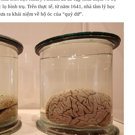
 lọ hình trụ. Trên thực tế, từ năm 1641, nhà tâm lý học
ưa ra khái niệm về bộ óc của “quỷ dữ”.