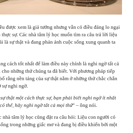
u được xem là giả tưởng nhưng vẫn có điều đáng lo ngại
thực sự. Các nhà tâm lý học muốn tìm ra câu trả lời liệu
ải là sự thật và đang phản ánh cuộc sống xung quanh ta
ng cách tốt nhất để làm điều này chính là nghi ngờ tất cả
i cho những thứ chúng ta đã biết. Với phương pháp tiếp
 bố rằng nền tảng của sự thật nằm ở những thứ chắc chắn
ở sự nghi ngờ.
sự thật một cách thực sự, bạn phải biết nghi ngờ ít nhất
có thể, hãy nghi ngờ tất cả mọi thứ
” – ông nói.
 nhà tâm lý học cũng đặt ra câu hỏi: Liệu con người có
 sống trong những giấc mơ và đang bị điều khiển bởi một