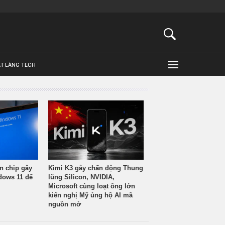
ẬT LÀNG TECH
n chip gây
Kimi K3 gây chấn động Thung
ndows 11 để
lũng Silicon, NVIDIA,
Microsoft cùng loạt ông lớn
kiến nghị Mỹ ủng hộ AI mã
nguồn mở