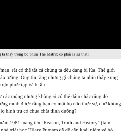
 ta thấy trong bộ phim The Matrix có phải là sự thật?
n, rất có thể tất cả chúng ta đều đang bị lừa. Thế giới
 ảo tưởng. Ông tin rằng những gì chúng ta nhìn thấy xung
trận phức tạp và bí ẩn.
ơn ác mộng nhưng không ai có thể dám chắc rằng đó
chứng minh được rằng bạn có một bộ não thực sự, chứ không
 lọ hình trụ có chứa chất dinh dưỡng?
 năm 1981 mang tên "Reason, Truth and History" (tạm
, nhà triết học Hilary Putnam đã đề cập khái niệm về bộ