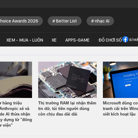
Choice Awards 2026
Better List
nhạc AI
XEM - MUA - LUÔN
XE
APPS-GAME
ĐỒ CHƠI SỐ
BÍ M
ừ hàng triệu
Thị trường RAM lại nhận thêm
Microsoft dùng co
Anthropic xé và
tin dữ, túi tiền người dùng
tranh cãi trên Wi
ude AI thừa nhận
còn chịu đau dài dài
siết kích hoạt lậu
y dựng từ "đống
ư viện"