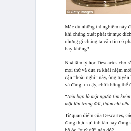
Mặc dù những thí nghiệm này đề
khi chúng xuất phát từ mục đích 
những gì chúng ta vẫn tin có ph
hay không?
Nhà tâm lý học Descartes cho rằ
mọi thứ và đưa ra khái niệm mớ
cận “hoài nghi” này, ông tuyên
và đáng tin cậy, chứ không thể 
“
Nếu bạn là một người tìm kiếm 
một lần trong đời, thậm chí nếu 
Từ quan điểm của Descartes, các
đang thực sự tỉnh táo hay đang
bộ óc “quỷ dữ” nào đó?