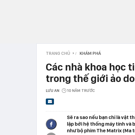
TRANG CHỦ
KHÁM PHÁ
›
Các nhà khoa học t
trong thế giới ảo d
LƯU AN
10 NĂM TRƯỚC
Sẽ ra sao nếu bạn chỉ là vật 
lập bởi hệ thống máy tính và 
như bộ phim The Matrix (Ma 