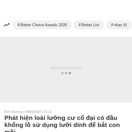
Better Choice Awards 2026
Better List
nhạc AI
Đức Khương
|
08/09/2022 | 15:22
Phát hiện loài lưỡng cư cổ đại có đầu
khổng lồ sử dụng lưỡi dính để bắt con
mồi