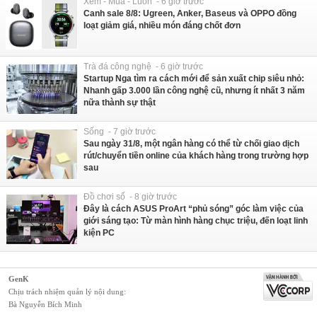
Xem - Mua - Luôn - 6 giờ trước
Canh sale 8/8: Ugreen, Anker, Baseus và OPPO đồng
loạt giảm giá, nhiều món đáng chốt đơn
Trà đá công nghệ - 6 giờ trước
Startup Nga tìm ra cách mới để sản xuất chip siêu nhỏ:
Nhanh gấp 3.000 lần công nghệ cũ, nhưng ít nhất 3 năm
nữa thành sự thật
Sống - 7 giờ trước
Sau ngày 31/8, một ngân hàng có thể từ chối giao dịch
rút/chuyển tiền online của khách hàng trong trường hợp
sau
Đồ chơi số - 8 giờ trước
Đây là cách ASUS ProArt “phủ sóng” góc làm việc của
giới sáng tạo: Từ màn hình hàng chục triệu, đến loạt linh
kiện PC
GenK
Chịu trách nhiệm quản lý nội dung:
Bà Nguyễn Bích Minh