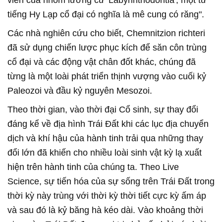
viên của nhóm lưỡng cư 'Labyrinthodontia', một từ
tiếng Hy Lạp cổ đại có nghĩa là mê cung có răng".
Các nhà nghiên cứu cho biết, Chemnitzion richteri
đã sử dụng chiến lược phục kích để săn côn trùng
cổ đại và các động vật chân đốt khác, chúng đã
từng là một loài phát triển thịnh vượng vào cuối kỷ
Paleozoi và đầu kỷ nguyên Mesozoi.
Theo thời gian, vào thời đại Cổ sinh, sự thay đổi
đáng kể về địa hình Trái Đất khi các lục địa chuyển
dịch và khí hậu của hành tinh trải qua những thay
đổi lớn đã khiến cho nhiều loài sinh vật kỳ lạ xuất
hiện trên hành tinh của chúng ta. Theo Live
Science, sự tiến hóa của sự sống trên Trái Đất trong
thời kỳ này trùng với thời kỳ thời tiết cực kỳ ấm áp
và sau đó là kỷ băng hà kéo dài. Vào khoảng thời