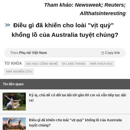
Tham khảo: Newsweek; Reuters;
Allthatsinteresting
Điều gì đã khiến cho loài "vịt quỷ"
khổng lồ của Australia tuyệt chủng?
Theo
Phụ nữ Việt Nam
Copy link
TỪ KHÓA
ĐẠI HỌC CÔNG NGHỆ
ĐI LANG THANG
NHÀ KHOA HỌC
NHÀ NGHIÊN CỨU
Tin liên quan
Kỳ lạ, chú dê có đôi tai dài tới gần 60 cm và vẫn tiếp tục dài
ra!
Điều gì đã khiến cho loài "vịt quỷ" khổng lồ của Australia
tuyệt chủng?