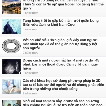
Không chỉ có đồng hồ đắt tiền và tuyết, vì sao
Thụy Sĩ còn là 'lò ấp' giải Nobel nổi tiếng trên thế
giới?
8 năm trước
Tảng băng trôi to gấp bốn lần rưỡi quận Long
Biên vừa tách ra khỏi Nam Cực
8 năm trước
Với cơ chế siêu đơn giản, giờ đây con ngươi
mắt nhân tạo đã có thể giãn nở tự động y hệt
con người
9 năm trước
Đứng cách một người hắt hơi 4 mét rồi đợi 45
phút, bạn mới thoát được đám vi khuẩn nguy
hiểm
9 năm trước
Các nhà khoa học sử dụng phương pháp in 3D
tạo ra tế bào cơ thể người và để chúng phát triển
bên trong những chú chuột sống
9 năm trước
Nhờ có loại camera này, drone và các phương
tiện không người lái sẽ trở nên an toàn hơn bao