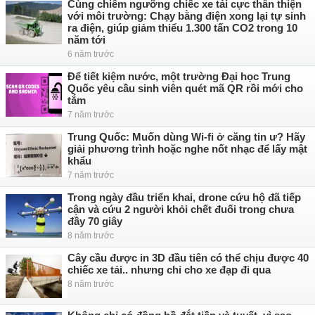
Cùng chiêm ngưỡng chiếc xe tải cực thân thiện
với môi trường: Chạy bằng điện xong lại tự sinh
ra điện, giúp giảm thiểu 1.300 tấn CO2 trong 10
năm tới
6 năm trước
Để tiết kiệm nước, một trường Đại học Trung
Quốc yêu cầu sinh viên quét mã QR rồi mới cho
tắm
7 năm trước
Trung Quốc: Muốn dùng Wi-fi ở căng tin ư? Hãy
giải phương trình hoặc nghe nốt nhạc để lấy mật
khẩu
7 năm trước
Trong ngày đầu triển khai, drone cứu hộ đã tiếp
cận và cứu 2 người khỏi chết đuối trong chưa
đầy 70 giây
8 năm trước
Cây cầu được in 3D đầu tiên có thể chịu được 40
chiếc xe tải.. nhưng chỉ cho xe đạp đi qua
8 năm trước