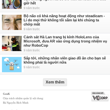
giờ hết
9 năm trước
Bộ não có khả năng hoạt động như steadicam -
Lí do mọi thứ không tối sầm lại khi chúng ta
chớp mắt
9 năm trước
Cảnh sát Hà Lan trang bị kính HoloLens của
Microsoft, đưa AR vào ứng dụng trong nhiệm vụ
như RoboCop
9 năm trước
Sắp tới, những nhân viên giao đồ ăn cho bạn sẽ
không phải là người nữa
9 năm trước
Xem thêm
GenK
Chịu trách nhiệm quản lý nội dung:
Bà Nguyễn Bích Minh