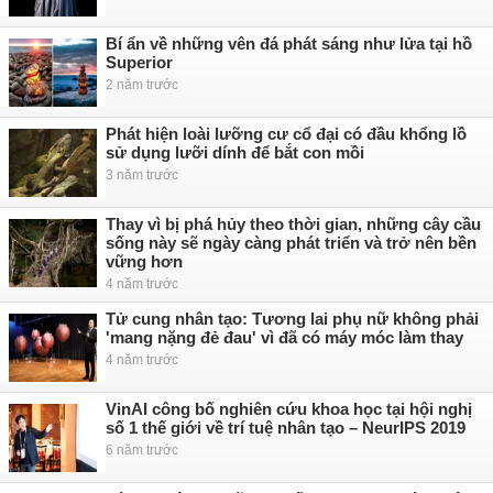
Bí ẩn về những vên đá phát sáng như lửa tại hồ
Superior
2 năm trước
Phát hiện loài lưỡng cư cổ đại có đầu khổng lồ
sử dụng lưỡi dính để bắt con mồi
3 năm trước
Thay vì bị phá hủy theo thời gian, những cây cầu
sống này sẽ ngày càng phát triển và trở nên bền
vững hơn
4 năm trước
Tử cung nhân tạo: Tương lai phụ nữ không phải
'mang nặng đẻ đau' vì đã có máy móc làm thay
4 năm trước
VinAI công bố nghiên cứu khoa học tại hội nghị
số 1 thế giới về trí tuệ nhân tạo – NeurIPS 2019
6 năm trước