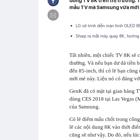
dòng TV 8K trên thị trường. T
mẫu TV mà Samsung vừa mới gi
LG sẽ trình diễn màn hình OLED 88
Sharp ra mắt máy quay 8K, hướng
Tất nhiên, một chiếc TV 8K sẽ c
thường. Và nếu bạn dư dả tiền 
đến 85-inch, thì có lẽ bạn cũn
mới mẻ này. Liệu nó có đáng vớ
GenK đã có mặt tại gian hàng T
dùng CES 2018 tại Las Vegas (
của Samsung.
Có lẽ điểm mấu chốt trong công
lẽ các nội dung 8K vào thời điể
cũng sẽ như vậy. Do đó, nếu lú