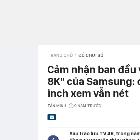
TRANG CHỦ
ĐỒ CHƠI SỐ
›
Cảm nhận ban đầu v
8K" của Samsung: c
inch xem vẫn nét
TẤN MINH
9 NĂM TRƯỚC
Sau trào lưu TV 4K, trong nă