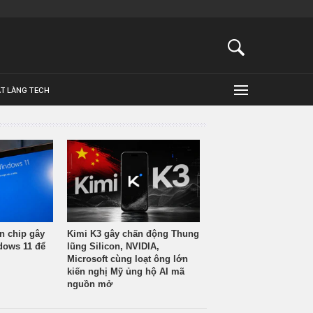
ẬT LÀNG TECH
n chip gây
Kimi K3 gây chấn động Thung
ndows 11 để
lũng Silicon, NVIDIA,
Microsoft cùng loạt ông lớn
kiến nghị Mỹ ủng hộ AI mã
nguồn mở