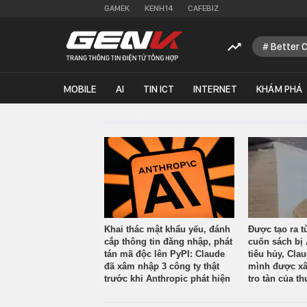
GAMEK
KENH14
CAFEBIZ
Better 
MOBILE
AI
TIN ICT
INTERNET
KHÁM PHÁ
Khai thác mật khẩu yếu, đánh
Được tạo ra t
cắp thông tin đăng nhập, phát
cuốn sách bị 
tán mã độc lên PyPI: Claude
tiêu hủy, Cla
đã xâm nhập 3 công ty thật
mình được xâ
trước khi Anthropic phát hiện
tro tàn của th