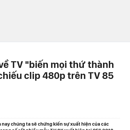
ề TV "biến mọi thứ thành
hiếu clip 480p trên TV 85
m nay chúng ta sẽ chứng kiến sự xuất hiện của các