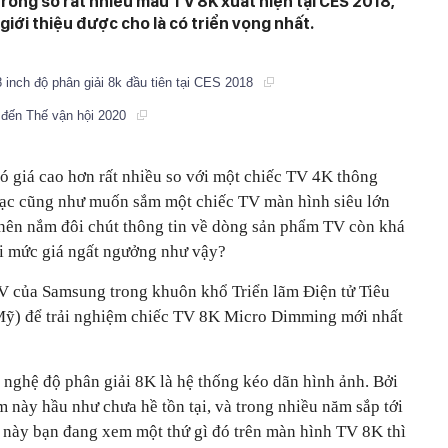
rong số rất nhiều mẫu TV 8K xuất hiện tại CES 2018,
ới thiệu được cho là có triển vọng nhất.
 inch độ phân giải 8k đầu tiên tại CES 2018
 đến Thế vận hội 2020
ó giá cao hơn rất nhiều so với một chiếc TV 4K thông
bạc cũng như muốn sắm một chiếc TV màn hình siêu lớn
g nên nắm đôi chút thông tin về dòng sản phẩm TV còn khá
i mức giá ngất ngưởng như vậy?
V của Samsung trong khuôn khổ Triển lãm Điện tử Tiêu
Mỹ) để trải nghiệm chiếc TV 8K Micro Dimming mới nhất
 nghệ độ phân giải 8K là hệ thống kéo dãn hình ảnh. Bởi
m này hầu như chưa hề tồn tại, và trong nhiều năm sắp tới
c này bạn đang xem một thứ gì đó trên màn hình TV 8K thì