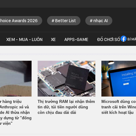
Choice Awards 2026
Better List
nhạc AI
XEM - MUA - LUÔN
XE
APPS-GAME
ĐỒ CHƠI SỐ
BÍ M
ừ hàng triệu
Thị trường RAM lại nhận thêm
Microsoft dùng co
Anthropic xé và
tin dữ, túi tiền người dùng
tranh cãi trên Wi
ude AI thừa nhận
còn chịu đau dài dài
siết kích hoạt lậu
y dựng từ "đống
ư viện"