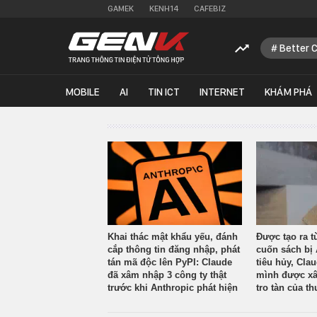
GAMEK
KENH14
CAFEBIZ
Better 
MOBILE
AI
TIN ICT
INTERNET
KHÁM PHÁ
Khai thác mật khẩu yếu, đánh
Được tạo ra t
cắp thông tin đăng nhập, phát
cuốn sách bị 
tán mã độc lên PyPI: Claude
tiêu hủy, Cla
đã xâm nhập 3 công ty thật
mình được xâ
trước khi Anthropic phát hiện
tro tàn của th