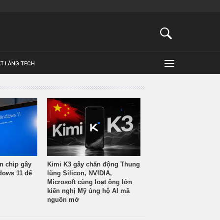
ẬT LÀNG TECH
n chip gây
Kimi K3 gây chấn động Thung
ndows 11 để
lũng Silicon, NVIDIA,
Microsoft cùng loạt ông lớn
kiến nghị Mỹ ủng hộ AI mã
nguồn mở