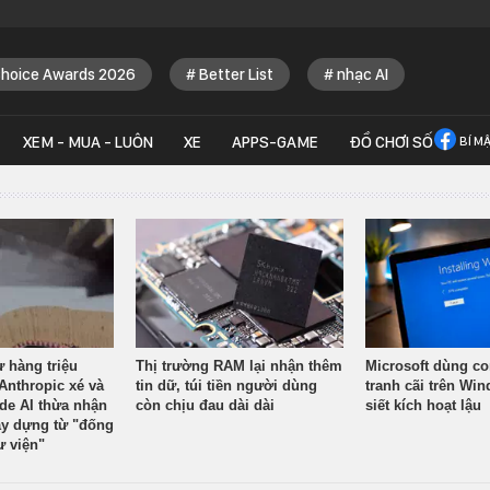
Choice Awards 2026
Better List
nhạc AI
XEM - MUA - LUÔN
XE
APPS-GAME
ĐỒ CHƠI SỐ
BÍ M
ừ hàng triệu
Thị trường RAM lại nhận thêm
Microsoft dùng co
Anthropic xé và
tin dữ, túi tiền người dùng
tranh cãi trên Wi
ude AI thừa nhận
còn chịu đau dài dài
siết kích hoạt lậu
y dựng từ "đống
ư viện"