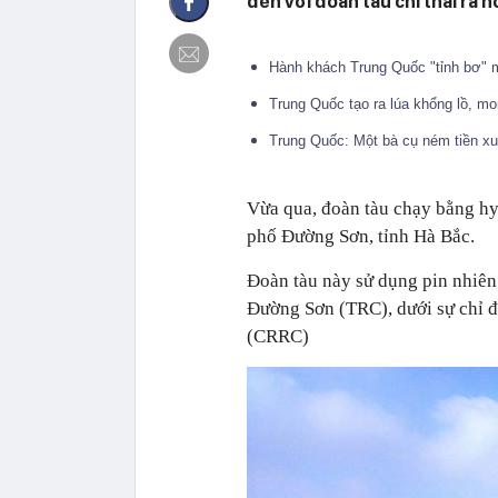
đến với đoàn tàu chỉ thải ra h
Hành khách Trung Quốc "tỉnh bơ" 
Trung Quốc tạo ra lúa khổng lồ, mo
Trung Quốc: Một bà cụ ném tiền x
Vừa qua, đoàn tàu chạy bằng hy
phố Đường Sơn, tỉnh Hà Bắc.
Đoàn tàu này sử dụng pin nhiên
Đường Sơn (TRC), dưới sự chỉ đ
(CRRC)