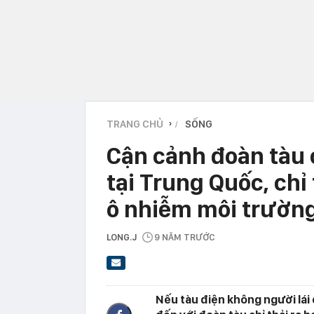
TRANG CHỦ
SỐNG
›
Cận cảnh đoàn tàu 
tại Trung Quốc, chỉ
ô nhiễm môi trườn
LONG.J
9 NĂM TRƯỚC
Nếu tàu điện không người lái