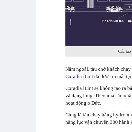
Cấu tạo 
Năm ngoái, tàu chở khách chạy b
Coradia iLint
đã được ra mắt tại
Coradia iLint sẽ không tạo ra bấ
và dạng lỏng. Theo nhà sản xuất
hoạt động ở Đức.
Cùng là tàu chạy bằng hydro như
năng lực vận chuyển 300 hành k