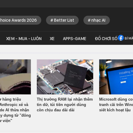
Choice Awards 2026
Better List
nhạc AI
XEM - MUA - LUÔN
XE
APPS-GAME
ĐỒ CHƠI SỐ
BÍ M
ừ hàng triệu
Thị trường RAM lại nhận thêm
Microsoft dùng co
Anthropic xé và
tin dữ, túi tiền người dùng
tranh cãi trên Wi
ude AI thừa nhận
còn chịu đau dài dài
siết kích hoạt lậu
y dựng từ "đống
ư viện"