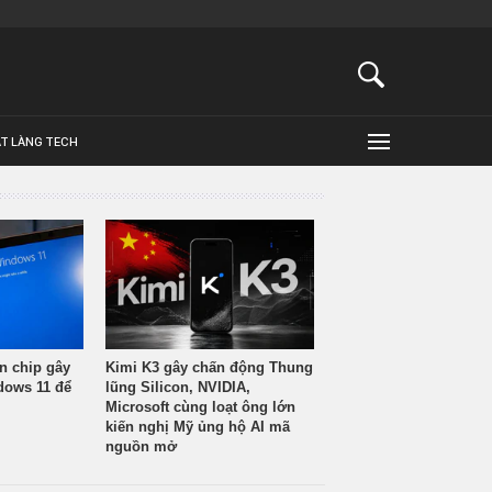
ẬT LÀNG TECH
n chip gây
Kimi K3 gây chấn động Thung
ndows 11 để
lũng Silicon, NVIDIA,
Microsoft cùng loạt ông lớn
kiến nghị Mỹ ủng hộ AI mã
nguồn mở