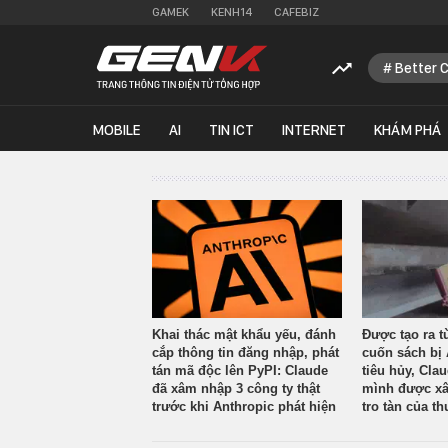
GAMEK
KENH14
CAFEBIZ
Better 
MOBILE
AI
TIN ICT
INTERNET
KHÁM PHÁ
Khai thác mật khẩu yếu, đánh
Được tạo ra t
cắp thông tin đăng nhập, phát
cuốn sách bị 
tán mã độc lên PyPI: Claude
tiêu hủy, Cla
đã xâm nhập 3 công ty thật
mình được xâ
trước khi Anthropic phát hiện
tro tàn của th