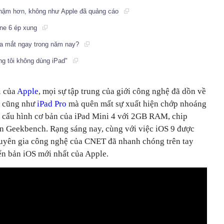
 chậm hơn, không như Apple đã quảng cáo
one 6 ép xung
 ra mắt ngay trong năm nay?
úng tôi không dùng iPad"
i của
Apple
, mọi sự tập trung của giới công nghệ đã dồn về
cũng như
iPad Pro
mà quên mất sự xuất hiện chớp nhoáng
 cấu hình cơ bản của iPad Mini 4 với 2GB RAM, chip
rên Geekbench. Rạng sáng nay, cùng với việc iOS 9 được
huyên gia công nghệ của CNET đã nhanh chóng trên tay
ển bản iOS mới nhất của Apple.