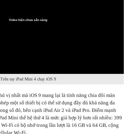
Video hiện chưa sẵn sàng
Trên tay iPad Mini 4 chạy iOS 9
ú vị nhất mà iOS 9 mang lại là tính năng chia đôi màn
phép một số thiết bị có thể sử dụng đầy đủ khả năng đa
rong số đó, bên cạnh iPad Air 2 và iPad Pro. Điểm mạnh
Pad Mini thế hệ thứ 4 là mức giá hợp lý hơn rất nhiều: 399
i-Fi có bộ nhớ trong lần lượt là 16 GB và 64 GB, cộng
lular Wi-Fi.