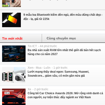
9 mẫu loa Bluetooth kiêm đèn ngủ, đèn màu đúng chất đẹp -
độc - lạ, giá từ 225k
Cùng chuyên mục
Tin mới nhất
Tin ICT - 44 phút trước
Ba nhà sản xuất RAM lớn nhất thế giới đã bán hết sạch
hàng cho cả năm 2027
Xem - Mua - Luôn - 1 giờ trước
Lướt mạng thấy deal ngon: Samsung, Huawei,
Soundcore... giảm sâu, có món gần nửa giá
Xe - 2 giờ trước
Công bố Car Choice Awards 2026: Mở rộng vinh danh cả
con người, sự kiện thúc đẩy ngành xe Việt Nam