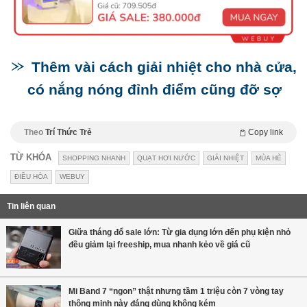
Thêm vài cách giải nhiệt cho nhà cửa,
có nắng nóng đỉnh điểm cũng đỡ sợ
Theo
Trí Thức Trẻ
Copy link
TỪ KHÓA
SHOPPING NHANH
QUẠT HƠI NƯỚC
GIẢI NHIỆT
MÙA HÈ
ĐIỀU HÒA
WEBUY
Tin liên quan
Giữa tháng đổ sale lớn: Từ gia dụng lớn đến phụ kiện nhỏ
đều giảm lại freeship, mua nhanh kẻo về giá cũ
Mi Band 7 “ngon” thật nhưng tầm 1 triệu còn 7 vòng tay
thông minh này đáng dùng không kém