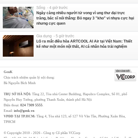
Sống - 4 giờ trước
Ngày càng nhiều người tử vong vì ung thư đại trực
tràng, bác sĩ nói thẳng: Bỏ ngay 3 "kho" vi nhựa cực hại
nhưng cực quen
Gia dụng - 5 giờ trước
LG ra mắt điều hòa ARTCOOL AI Air tại Việt Nam: Thiết
kế như một món nội thất, AI cá nhân hóa trải nghiệm
GenK
Chịu trách nhiệm quản lý nội dung:
Bà Nguyễn Bích Minh
TRỤ SỞ HÀ NỘI:
Tầng 22, Tòa nhà Center Building, Hapulico Complex, Số 01, phố
Nguyễn Huy Tưởng, phường Thanh Xuân, thành phố Hà Nội
Điện thoại:
024 7309 5555
.
Email:
info@genk.vn
VPĐD TẠI TP.HCM:
Tầng 4, Tòa nhà 123, số 127 Võ Văn Tần, Phường Xuân Hòa,
TPHCM
© Copyright 2010 - 2026 - Công ty Cổ phần VCCorp