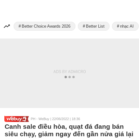
Better Choice Awards 2026
Better List
nhạc AI
PH - WeBuy
|
22/06/2022 | 18:36
Canh sale điều hòa, quạt đá đang bán
siêu chạy, giảm ngay đến gần nửa giá lại