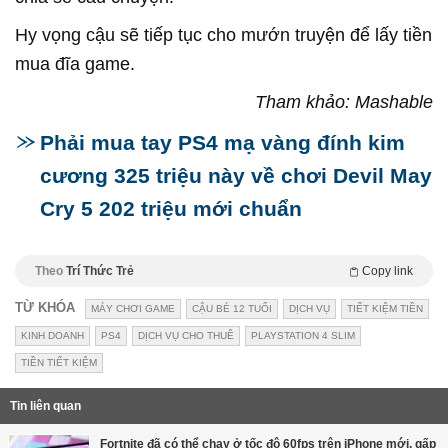
Hy vọng cậu sẽ tiếp tục cho mướn truyện để lấy tiền
mua đĩa game.
Tham khảo: Mashable
Phải mua tay PS4 mạ vàng đính kim
cương 325 triệu này về chơi Devil May
Cry 5 202 triệu mới chuẩn
Theo
Trí Thức Trẻ
Copy link
TỪ KHÓA
MÁY CHƠI GAME
CẬU BÉ 12 TUỔI
DỊCH VỤ
TIẾT KIỆM TIỀN
KINH DOANH
PS4
DỊCH VỤ CHO THUÊ
PLAYSTATION 4 SLIM
TIỀN TIẾT KIỆM
Tin liên quan
Fortnite đã có thể chạy ở tốc độ 60fps trên iPhone mới, gấp