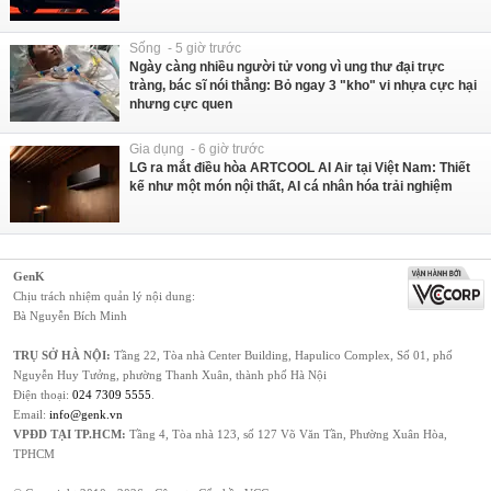
Sống - 5 giờ trước
Ngày càng nhiều người tử vong vì ung thư đại trực
tràng, bác sĩ nói thẳng: Bỏ ngay 3 "kho" vi nhựa cực hại
nhưng cực quen
Gia dụng - 6 giờ trước
LG ra mắt điều hòa ARTCOOL AI Air tại Việt Nam: Thiết
kế như một món nội thất, AI cá nhân hóa trải nghiệm
GenK
Chịu trách nhiệm quản lý nội dung:
Bà Nguyễn Bích Minh
TRỤ SỞ HÀ NỘI:
Tầng 22, Tòa nhà Center Building, Hapulico Complex, Số 01, phố
Nguyễn Huy Tưởng, phường Thanh Xuân, thành phố Hà Nội
Điện thoại:
024 7309 5555
.
Email:
info@genk.vn
VPĐD TẠI TP.HCM:
Tầng 4, Tòa nhà 123, số 127 Võ Văn Tần, Phường Xuân Hòa,
TPHCM