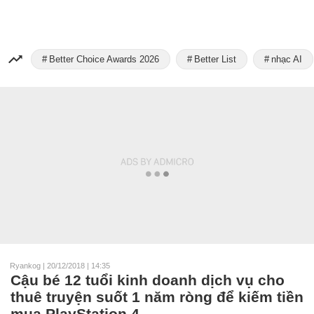
Better Choice Awards 2026
Better List
nhạc AI
Ryankog
|
20/12/2018 | 14:35
Cậu bé 12 tuổi kinh doanh dịch vụ cho
thuê truyện suốt 1 năm ròng để kiếm tiền
mua PlayStation 4