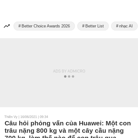
Better Choice Awards 2026
Better List
nhạc AI
Thiên Vy
|
16/06/2021 | 09:34
Câu hỏi phỏng vấn của Huawei: Một con
trâu nặng 800 kg và một cây cầu nặng
700 kg, làm thế nào để con trâu qua