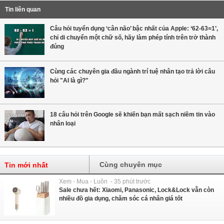
Tin liên quan
Câu hỏi tuyển dụng ‘cân não’ bậc nhất của Apple: ‘62-63=1’,
chỉ di chuyển một chữ số, hãy làm phép tính trên trở thành
đúng
Cùng các chuyên gia đầu ngành trí tuệ nhân tạo trả lời câu
hỏi "AI là gì?"
18 câu hỏi trên Google sẽ khiến bạn mất sạch niềm tin vào
nhân loại
Cùng chuyên mục
Tin mới nhất
Xem - Mua - Luôn - 35 phút trước
Sale chưa hết: Xiaomi, Panasonic, Lock&Lock vẫn còn
nhiều đồ gia dụng, chăm sóc cá nhân giá tốt