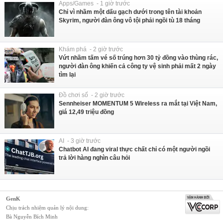
Apps/Games - 1 giờ trước
Chỉ vì nhầm một dấu gạch dưới trong tên tài khoản
Skyrim, người đàn ông vô tội phải ngồi tù 18 tháng
Khám phá - 2 giờ trước
Vứt nhầm tấm vé số trúng hơn 30 tỷ đồng vào thùng rác,
người đàn ông khiến cả công ty vệ sinh phải mất 2 ngày
tìm lại
Đồ chơi số - 2 giờ trước
Sennheiser MOMENTUM 5 Wireless ra mắt tại Việt Nam,
giá 12,49 triệu đồng
AI - 3 giờ trước
Chatbot AI đang viral thực chất chỉ có một người ngồi
trả lời hàng nghìn câu hỏi
GenK
Chịu trách nhiệm quản lý nội dung:
Bà Nguyễn Bích Minh