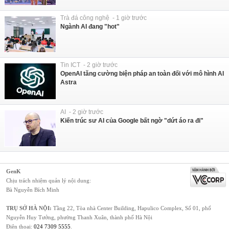
Trà đá công nghệ - 1 giờ trước
Ngành AI đang "hot"
Tin ICT - 2 giờ trước
OpenAI tăng cường biện pháp an toàn đối với mô hình AI
Astra
AI - 2 giờ trước
Kiến trúc sư AI của Google bất ngờ "dứt áo ra đi"
GenK
Chịu trách nhiệm quản lý nội dung:
Bà Nguyễn Bích Minh
TRỤ SỞ HÀ NỘI:
Tầng 22, Tòa nhà Center Building, Hapulico Complex, Số 01, phố
Nguyễn Huy Tưởng, phường Thanh Xuân, thành phố Hà Nội
Điện thoại:
024 7309 5555
.