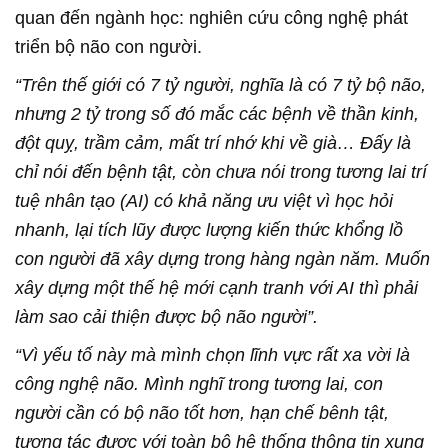
quan đến ngành học: nghiên cứu công nghệ phát
triển bộ não con người.
“Trên thế giới có 7 tỷ người, nghĩa là có 7 tỷ bộ não,
nhưng 2 tỷ trong số đó mắc các bệnh về thần kinh,
đột quỵ, trầm cảm, mất trí nhớ khi về già… Đấy là
chỉ nói đến bệnh tật, còn chưa nói trong tương lai trí
tuệ nhân tạo (AI) có khả năng ưu việt vì học hỏi
nhanh, lại tích lũy được lượng kiến thức khổng lồ
con người đã xây dựng trong hàng ngàn năm. Muốn
xây dựng một thế hệ mới cạnh tranh với AI thì phải
làm sao cải thiện được bộ não người”.
“Vì yếu tố này mà mình chọn lĩnh vực rất xa vời là
công nghệ não. Mình nghĩ trong tương lai, con
người cần có bộ não tốt hơn, hạn chế bênh tật,
tương tác được với toàn bộ hệ thống thông tin xung