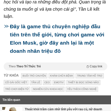
học hỏi và tạo ra những điều đột phá. Quan trọng là
chúng ta muốn gì và lựa chọn cái gì”
, Tần Lê kết
luận.
Đây là game thủ chuyên nghiệp đầu
tiên trên thế giới, từng chơi game với
Elon Musk, giờ đây anh lại là một
doanh nhân triệu đô
Theo
Theo Trí Thức Trẻ
Copy link
TỪ KHÓA
BUỔI TRÒ CHUYỆN
KHÁM CHỮA BỆNH
TRUNG TÂM HỖ TRỢ
CÔ GÁI GỐC VIỆT
TẦN LÊ
CEO
EMOTIV
THIẾT BỊ ĐỌC SÓNG NÃO
TRÒ CHƠI ĐIỆN TỬ
NGHIÊN CỨU KHOA HỌC
YÊU THÍCH CÔNG NGHỆ
Tin liên quan
Thoát khỏi trầm cảm nhờ tình yêu với rau củ, nữ doanh