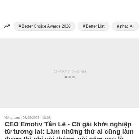
Better Choice Awards 2026
Better List
nhạc AI
Hồng Lam
|
05/08/2017 | 10:08
CEO Emotiv Tần Lê - Cô gái khởi nghiệp
từ tương lai: Làm những thứ ai cũng làm
được thì chỉ vài tháng, vài năm sau là