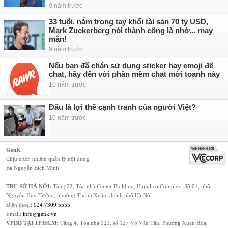
9 năm trước
33 tuổi, nắm trong tay khối tài sản 70 tỷ USD,
Mark Zuckerberg nói thành công là nhờ... may
mắn!
9 năm trước
Nếu bạn đã chán sử dụng sticker hay emoji để
chat, hãy đến với phần mềm chat mới toanh này
10 năm trước
Đâu là lợi thế cạnh tranh của người Việt?
10 năm trước
GenK
Chịu trách nhiệm quản lý nội dung:
Bà Nguyễn Bích Minh
TRỤ SỞ HÀ NỘI:
Tầng 22, Tòa nhà Center Building, Hapulico Complex, Số 01, phố
Nguyễn Huy Tưởng, phường Thanh Xuân, thành phố Hà Nội
Điện thoại:
024 7309 5555
.
Email:
info@genk.vn
VPĐD TẠI TP.HCM:
Tầng 4, Tòa nhà 123, số 127 Võ Văn Tần, Phường Xuân Hòa,