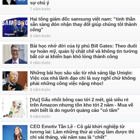
sự chú ý
7 năm trước
Hai tổng giám đốc samsung việt nam: “tinh thần
sẵn sàng đón nhận thay đổI giúp chúng tôI thành
công”
8 năm trước
Bài học nhớ đời của tỷ phú Bill Gates: Theo đuổi
sự hoàn mỹ, quản lý chặt chẽ và không tin tưởng
bất cứ ai khiến bạn khó lòng thành công
8 năm trước
Những bài học sâu sắc từ nhà sáng lập Uniqlo:
Việc của nhà lãnh đạo chỉ là suy nghĩ chứ không
phải những công việc nặng nhọc!
8 năm trước
[Vui] Gấu nhồi bông cao tới 2 mét, giá siêu rẻ
trên Amazon nhưng tồn kho tới 2 năm - Mua về
mới biết là do người quảng cáo "có tâm"
8 năm trước
CEO Emotiv Tần Lê - Cô gái khởi nghiệp từ
tương lai: Làm những thứ ai cũng làm được thì
chỉ vài tháng, vài năm sau là “chết”