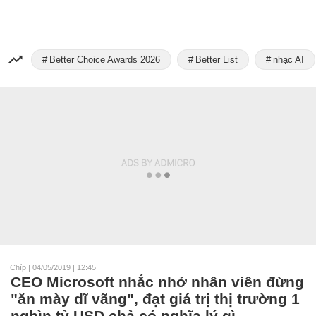
Better Choice Awards 2026
Better List
nhạc AI
Chíp
|
04/05/2019 | 12:45
CEO Microsoft nhắc nhở nhân viên đừng
"ăn mày dĩ vãng", đạt giá trị thị trường 1
nghìn tỷ USD chả có nghĩa lý gì