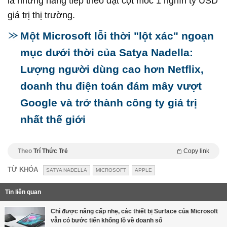
là những hãng tiếp theo đạt cột mốc 1 nghìn tỷ USD
giá trị thị trường.
Một Microsoft lỗi thời "lột xác" ngoạn
mục dưới thời của Satya Nadella:
Lượng người dùng cao hơn Netflix,
doanh thu điện toán đám mây vượt
Google và trở thành công ty giá trị
nhất thế giới
Theo
Trí Thức Trẻ
Copy link
TỪ KHÓA
SATYA NADELLA
MICROSOFT
APPLE
Tin liên quan
Chỉ được nâng cấp nhẹ, các thiết bị Surface của Microsoft
vẫn có bước tiến khổng lồ về doanh số