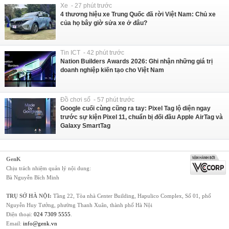
Xe - 27 phút trước
4 thương hiệu xe Trung Quốc đã rời Việt Nam: Chủ xe
của họ bây giờ sửa xe ở đâu?
Tin ICT - 42 phút trước
Nation Builders Awards 2026: Ghi nhận những giá trị
doanh nghiệp kiến tạo cho Việt Nam
Đồ chơi số - 57 phút trước
Google cuối cùng cũng ra tay: Pixel Tag lộ diện ngay
trước sự kiện Pixel 11, chuẩn bị đối đầu Apple AirTag và
Galaxy SmartTag
GenK
Chịu trách nhiệm quản lý nội dung:
Bà Nguyễn Bích Minh
TRỤ SỞ HÀ NỘI:
Tầng 22, Tòa nhà Center Building, Hapulico Complex, Số 01, phố
Nguyễn Huy Tưởng, phường Thanh Xuân, thành phố Hà Nội
Điện thoại:
024 7309 5555
.
Email:
info@genk.vn