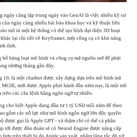
 ngày càng tập trung ngày vào GenAI là việc nhiều kỹ sư
ả của ngày càng nhiều bài báo khoa học và kỹ thuật liên
báo mô tả một hệ thống có thể tạo hình đại diện 3D hoạt
 khác lại chi tiết về Keyframer, một công cụ có khả năng
nh tĩnh.
g bố hàng loạt mô hình và công cụ mã nguồn mở để phát
ong những tháng gần đây.
ng 10, là một chatbot được xây dựng dựa trên mô hình mã
, MGIE, mới được Apple phát hành đầu năm nay, là một mô
a trên các câu lệnh bằng ngôn ngữ tự nhiên.
g cho biết Apple đang đầu tư 1 tỷ USD mỗi năm để theo
, bao gồm các nỗ lực như mô hình ngôn ngữ lớn độc quyền
bộ được gọi là Apple GPT - và thậm chí có thể cả phần
p tới được đồn đoán sẽ có Neural Engine được nâng cấp
h hợp trên thiết bị do Apple sản xuất, nhằm tăng tốc độ xử