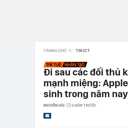
TRANG CHỦ
TIN ICT
›
Đi sau các đối thủ 
mạnh miệng: Apple s
sinh trong năm nay
NGUYỄN HẢI
2 NĂM TRƯỚC