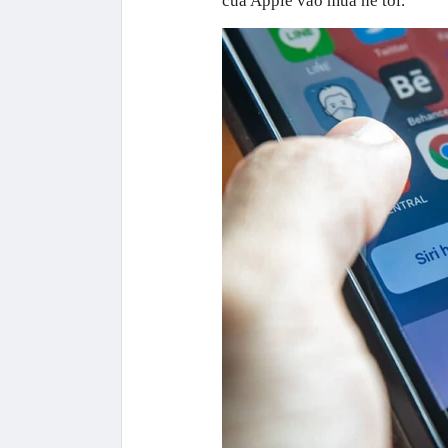
của Apple vào mùa hè tới.