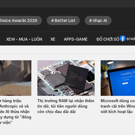
Choice Awards 2026
Better List
nhạc AI
XEM - MUA - LUÔN
XE
APPS-GAME
ĐỒ CHƠI SỐ
BÍ M
ừ hàng triệu
Thị trường RAM lại nhận thêm
Microsoft dùng co
Anthropic xé và
tin dữ, túi tiền người dùng
tranh cãi trên Wi
ude AI thừa nhận
còn chịu đau dài dài
siết kích hoạt lậu
y dựng từ "đống
ư viện"