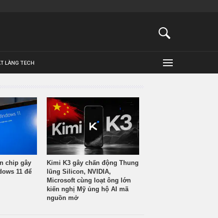
ẬT LÀNG TECH
n chip gây
Kimi K3 gây chấn động Thung
ndows 11 để
lũng Silicon, NVIDIA,
Microsoft cùng loạt ông lớn
kiến nghị Mỹ ủng hộ AI mã
nguồn mở