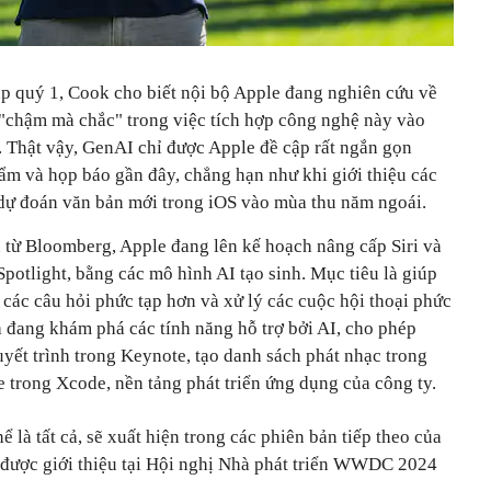
p quý 1, Cook cho biết nội bộ Apple đang nghiên cứu về
"chậm mà chắc" trong việc tích hợp công nghệ này vào
 Thật vậy, GenAI chỉ được Apple đề cập rất ngắn gọn
hẩm và họp báo gần đây, chẳng hạn như khi giới thiệu các
à dự đoán văn bản mới trong iOS vào mùa thu năm ngoái.
từ Bloomberg, Apple đang lên kế hoạch nâng cấp Siri và
Spotlight, bằng các mô hình AI tạo sinh. Mục tiêu là giúp
i các câu hỏi phức tạp hơn và xử lý các cuộc hội thoại phức
à đang khám phá các tính năng hỗ trợ bởi AI, cho phép
uyết trình trong Keynote, tạo danh sách phát nhạc trong
 trong Xcode, nền tảng phát triển ứng dụng của công ty.
ể là tất cả, sẽ xuất hiện trong các phiên bản tiếp theo của
được giới thiệu tại Hội nghị Nhà phát triển WWDC 2024