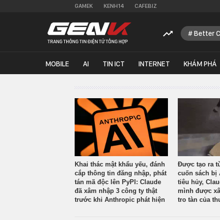
GAMEK
KENH14
CAFEBIZ
Better 
MOBILE
AI
TIN ICT
INTERNET
KHÁM PHÁ
Khai thác mật khẩu yếu, đánh
Được tạo ra t
cắp thông tin đăng nhập, phát
cuốn sách bị 
tán mã độc lên PyPI: Claude
tiêu hủy, Cla
đã xâm nhập 3 công ty thật
mình được xâ
trước khi Anthropic phát hiện
tro tàn của th