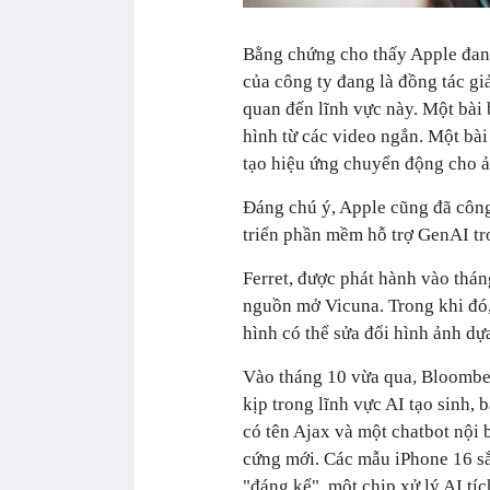
Bằng chứng cho thấy Apple đang
của công ty đang là đồng tác gi
quan đến lĩnh vực này. Một bài 
hình từ các video ngắn. Một bài
tạo hiệu ứng chuyển động cho ả
Đáng chú ý, Apple cũng đã côn
triển phần mềm hỗ trợ GenAI tr
Ferret, được phát hành vào thá
nguồn mở Vicuna. Trong khi đó
hình có thể sửa đổi hình ảnh dự
Vào tháng 10 vừa qua, Bloomber
kịp trong lĩnh vực AI tạo sinh
có tên Ajax và một chatbot nội 
cứng mới. Các mẫu iPhone 16 sắ
"đáng kể", một chip xử lý AI tíc