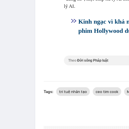
lý AI.
Kinh ngạc vì khả 
phim Hollywood d
Theo
Đời sống Pháp luật
trí tuệ nhân tạo
ceo tim cook
Tags: