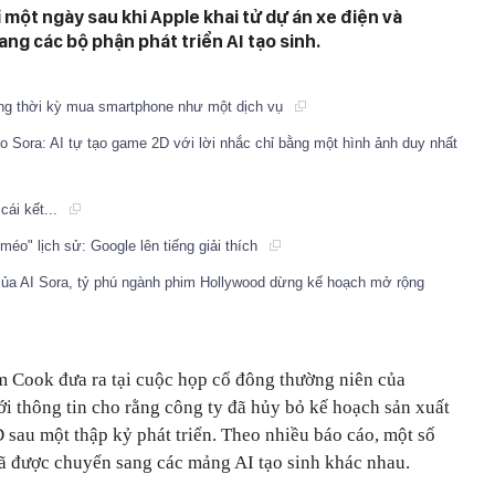
một ngày sau khi Apple khai tử dự án xe điện và
ng các bộ phận phát triển AI tạo sinh.
ng thời kỳ mua smartphone như một dịch vụ
ho Sora: AI tự tạo game 2D với lời nhắc chỉ bằng một hình ảnh duy nhất
cái kết...
méo" lịch sử: Google lên tiếng giải thích
của AI Sora, tỷ phú ngành phim Hollywood dừng kế hoạch mở rộng
 Cook đưa ra tại cuộc họp cổ đông thường niên của
ới thông tin cho rằng công ty đã hủy bỏ kế hoạch sản xuất
D sau một thập kỷ phát triển. Theo nhiều báo cáo, một số
đã được chuyển sang các mảng AI tạo sinh khác nhau.