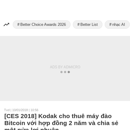
Better Choice Awards 2026
Better List
nhạc AI
Tvd
|
10/01/2018 | 10:56
[CES 2018] Kodak cho thuê máy đào
Bitcoin với hợp đồng 2 năm và chia sẻ
một nửa lợi nhuận