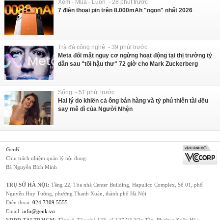
Xem - Mua - Luôn - 28 phút trước
7 điện thoại pin trên 8.000mAh "ngon" nhất 2026
Trà đá công nghệ - 39 phút trước
Meta đối mặt nguy cơ ngừng hoạt động tại thị trường tỷ
dân sau "tối hậu thư" 72 giờ cho Mark Zuckerberg
Sống - 51 phút trước
Hai lý do khiến cả ông bán hàng và tỷ phú thiên tài đều
say mê dì của Người Nhện
GenK
Chịu trách nhiệm quản lý nội dung:
Bà Nguyễn Bích Minh
TRỤ SỞ HÀ NỘI:
Tầng 22, Tòa nhà Center Building, Hapulico Complex, Số 01, phố
Nguyễn Huy Tưởng, phường Thanh Xuân, thành phố Hà Nội
Điện thoại:
024 7309 5555
.
Email:
info@genk.vn
VPĐD TẠI TP.HCM:
Tầng 4, Tòa nhà 123, số 127 Võ Văn Tần, Phường Xuân Hòa,