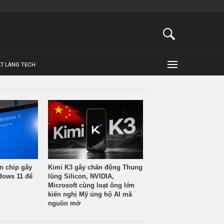
ẬT LÀNG TECH
n chip gây
Kimi K3 gây chấn động Thung
ndows 11 để
lũng Silicon, NVIDIA,
Microsoft cùng loạt ông lớn
kiến nghị Mỹ ủng hộ AI mã
nguồn mở