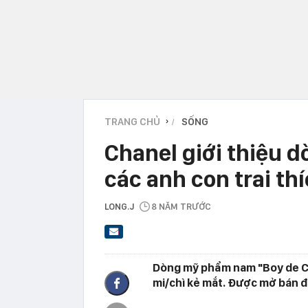
TRANG CHỦ
SỐNG
›
Chanel giới thiệu 
các anh con trai th
LONG.J
8 NĂM TRƯỚC
Dòng mỹ phẩm nam "Boy de C
mi/chì kẻ mắt. Được mở bán đ