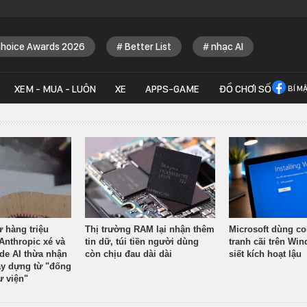
Choice Awards 2026
Better List
nhạc AI
XEM - MUA - LUÔN
XE
APPS-GAME
ĐỒ CHƠI SỐ
BÍ M
ừ hàng triệu
Thị trường RAM lại nhận thêm
Microsoft dùng co
Anthropic xé và
tin dữ, túi tiền người dùng
tranh cãi trên Wi
ude AI thừa nhận
còn chịu đau dài dài
siết kích hoạt lậu
y dựng từ "đống
ư viện"