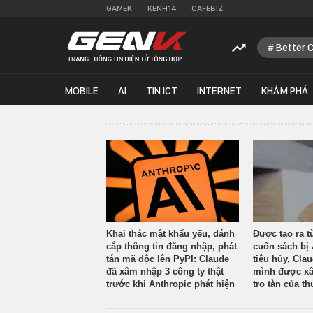
GAMEK
KENH14
CAFEBIZ
Better 
MOBILE
AI
TIN ICT
INTERNET
KHÁM PHÁ
Khai thác mật khẩu yếu, đánh
Được tạo ra t
cắp thông tin đăng nhập, phát
cuốn sách bị 
tán mã độc lên PyPI: Claude
tiêu hủy, Cla
đã xâm nhập 3 công ty thật
mình được xâ
trước khi Anthropic phát hiện
tro tàn của th