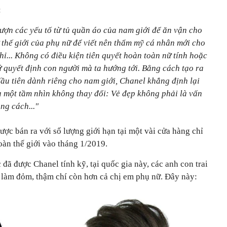
:
ợn các yếu tố từ tủ quần áo của nam giới để ăn vận cho
 thế giới của phụ nữ để viết nên thẩm mỹ cá nhân mới cho
hỉ... Không có điều kiện tiên quyết hoàn toàn nữ tính hoặc
ứ quyết định con người mà ta hướng tới. Bằng cách tạo ra
u tiên dành riêng cho nam giới, Chanel khẳng định lại
a một tầm nhìn không thay đổi: Vẻ đẹp không phải là vấn
ong cách..."
ược bán ra với số lượng giới hạn tại một vài cửa hàng chỉ
toàn thế giới vào tháng 1/2019.
 đã được Chanel tính kỹ, tại quốc gia này, các anh con trai
à làm đỏm, thậm chí còn hơn cả chị em phụ nữ. Đây này: