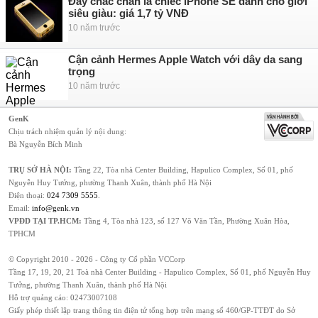
Đây chắc chắn là chiếc iPhone SE dành cho giới
siêu giàu: giá 1,7 tỷ VNĐ
10 năm trước
Cận cảnh Hermes Apple Watch với dây da sang
trọng
10 năm trước
GenK
Chịu trách nhiệm quản lý nội dung:
Bà Nguyễn Bích Minh
TRỤ SỞ HÀ NỘI:
Tầng 22, Tòa nhà Center Building, Hapulico Complex, Số 01, phố
Nguyễn Huy Tưởng, phường Thanh Xuân, thành phố Hà Nội
Điện thoại:
024 7309 5555
.
Email:
info@genk.vn
VPĐD TẠI TP.HCM:
Tầng 4, Tòa nhà 123, số 127 Võ Văn Tần, Phường Xuân Hòa,
TPHCM
© Copyright 2010 - 2026 - Công ty Cổ phần VCCorp
Tầng 17, 19, 20, 21 Toà nhà Center Building - Hapulico Complex, Số 01, phố Nguyễn Huy
Tưởng, phường Thanh Xuân, thành phố Hà Nội
Hỗ trợ quảng cáo:
02473007108
Giấy phép thiết lập trang thông tin điện tử tổng hợp trên mạng số 460/GP-TTĐT do Sở