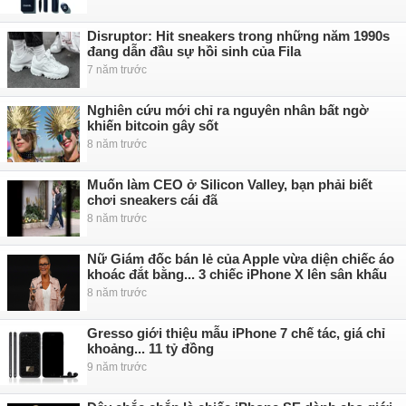
Disruptor: Hit sneakers trong những năm 1990s
đang dẫn đầu sự hồi sinh của Fila
7 năm trước
Nghiên cứu mới chỉ ra nguyên nhân bất ngờ
khiến bitcoin gây sốt
8 năm trước
Muốn làm CEO ở Silicon Valley, bạn phải biết
chơi sneakers cái đã
8 năm trước
Nữ Giám đốc bán lẻ của Apple vừa diện chiếc áo
khoác đắt bằng... 3 chiếc iPhone X lên sân khấu
8 năm trước
Gresso giới thiệu mẫu iPhone 7 chế tác, giá chỉ
khoảng... 11 tỷ đồng
9 năm trước