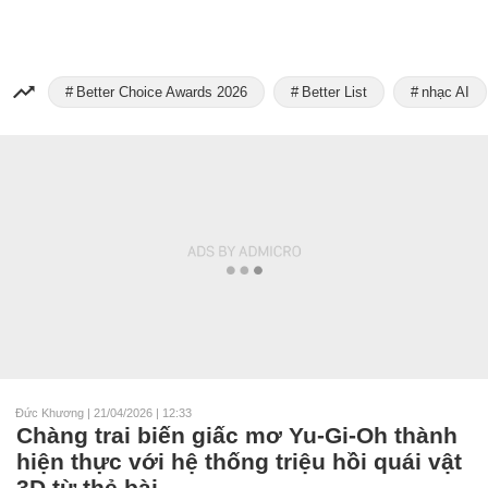
Better Choice Awards 2026
Better List
nhạc AI
Đức Khương
|
21/04/2026 | 12:33
Chàng trai biến giấc mơ Yu-Gi-Oh thành
hiện thực với hệ thống triệu hồi quái vật
3D từ thẻ bài