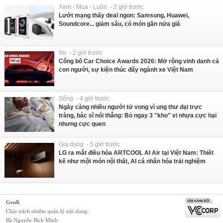
Xem - Mua - Luôn - 2 giờ trước
Lướt mạng thấy deal ngon: Samsung, Huawei,
Soundcore... giảm sâu, có món gần nửa giá
Xe - 2 giờ trước
Công bố Car Choice Awards 2026: Mở rộng vinh danh cả
con người, sự kiện thúc đẩy ngành xe Việt Nam
Sống - 4 giờ trước
Ngày càng nhiều người tử vong vì ung thư đại trực
tràng, bác sĩ nói thẳng: Bỏ ngay 3 "kho" vi nhựa cực hại
nhưng cực quen
Gia dụng - 5 giờ trước
LG ra mắt điều hòa ARTCOOL AI Air tại Việt Nam: Thiết
kế như một món nội thất, AI cá nhân hóa trải nghiệm
GenK
Chịu trách nhiệm quản lý nội dung:
Bà Nguyễn Bích Minh