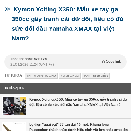
Kymco Xciting X350: Mẫu xe tay ga
350cc gây tranh cãi dữ dội, liệu có đủ
sức đối đầu Yamaha XMAX tại Việt
Nam?
Theo
thanhnienviet.vn
Copy link
21/04/2026 11:24 (GMT +7)
TỪ KHÓA
TRÍ TƯỞNG TƯỢNG
YU-GI-OH 3D
MÀN TRÌNH DIỄN
Tin liên quan
Kymco Xciting X350: Mẫu xe tay ga 350cc gây tranh cãi dữ
dội, liệu có đủ sức đối đầu Yamaha XMAX tại Việt Nam?
Lộ diện “quái vật” 77 tấn dài 40 mét: Khủng long
Patagotitan thách thức danh hiệu sinh vật lớn nhất từng tồn