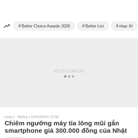
Better Choice Awards 2026
Better List
nhạc AI
Long.J - Webuy
|
22/01/2018 | 10:58
Chiêm ngưỡng máy tỉa lông mũi gắn
smartphone giá 300.000 đồng của Nhật