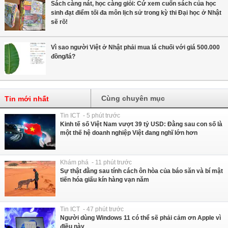
Sách càng nát, học càng giỏi: Cứ xem cuốn sách của học
sinh đạt điểm tối đa môn lịch sử trong kỳ thi Đại học ở Nhật
sẽ rõ!
Vì sao người Việt ở Nhật phải mua lá chuối với giá 500.000
đồng/lá?
Cùng chuyên mục
Tin mới nhất
Tin ICT - 5 phút trước
Kinh tế số Việt Nam vượt 39 tỷ USD: Đằng sau con số là
một thế hệ doanh nghiệp Việt đang nghĩ lớn hơn
Khám phá - 11 phút trước
Sự thật đằng sau tính cách ôn hòa của báo săn và bí mật
tiến hóa giấu kín hàng vạn năm
Tin ICT - 47 phút trước
Người dùng Windows 11 có thể sẽ phải cảm ơn Apple vì
điều này