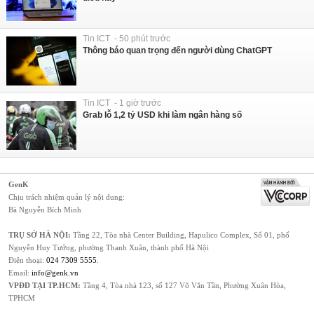
Tin ICT - 50 phút trước
Thông báo quan trọng đến người dùng ChatGPT
Tin ICT - 1 giờ trước
Grab lỗ 1,2 tỷ USD khi làm ngân hàng số
GenK
Chịu trách nhiệm quản lý nội dung:
Bà Nguyễn Bích Minh
TRỤ SỞ HÀ NỘI:
Tầng 22, Tòa nhà Center Building, Hapulico Complex, Số 01, phố
Nguyễn Huy Tưởng, phường Thanh Xuân, thành phố Hà Nội
Điện thoại:
024 7309 5555
.
Email:
info@genk.vn
VPĐD TẠI TP.HCM:
Tầng 4, Tòa nhà 123, số 127 Võ Văn Tần, Phường Xuân Hòa,
TPHCM