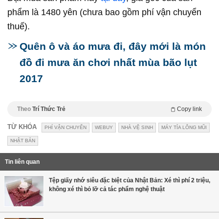
phẩm là 1480 yên (chưa bao gồm phí vận chuyển
thuế).
Quên ô và áo mưa đi, đây mới là món
đồ đi mưa ăn chơi nhất mùa bão lụt
2017
Theo
Trí Thức Trẻ
Copy link
TỪ KHÓA
PHÍ VẬN CHUYỂN
WEBUY
NHÀ VỆ SINH
MÁY TỈA LÔNG MŨI
NHẬT BẢN
Tin liên quan
Tệp giấy nhớ siêu đặc biệt của Nhật Bản: Xé thì phí 2 triệu,
không xé thì bỏ lỡ cả tác phẩm nghệ thuật