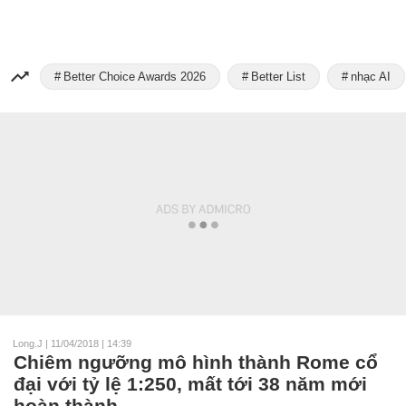
Better Choice Awards 2026
Better List
nhạc AI
Long.J
|
11/04/2018 | 14:39
Chiêm ngưỡng mô hình thành Rome cổ
đại với tỷ lệ 1:250, mất tới 38 năm mới
hoàn thành