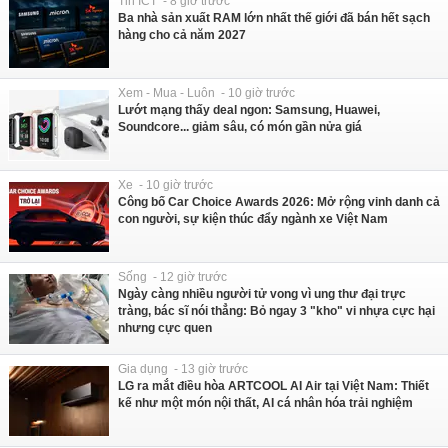
Tin ICT - 8 giờ trước
Ba nhà sản xuất RAM lớn nhất thế giới đã bán hết sạch
hàng cho cả năm 2027
Xem - Mua - Luôn - 10 giờ trước
Lướt mạng thấy deal ngon: Samsung, Huawei,
Soundcore... giảm sâu, có món gần nửa giá
Xe - 10 giờ trước
Công bố Car Choice Awards 2026: Mở rộng vinh danh cả
con người, sự kiện thúc đẩy ngành xe Việt Nam
Sống - 12 giờ trước
Ngày càng nhiều người tử vong vì ung thư đại trực
tràng, bác sĩ nói thẳng: Bỏ ngay 3 "kho" vi nhựa cực hại
nhưng cực quen
Gia dụng - 13 giờ trước
LG ra mắt điều hòa ARTCOOL AI Air tại Việt Nam: Thiết
kế như một món nội thất, AI cá nhân hóa trải nghiệm