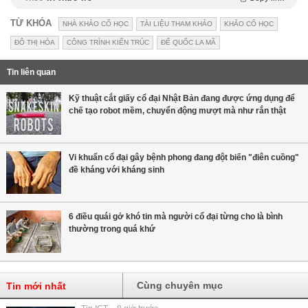
TỪ KHÓA
NHÀ KHẢO CỔ HỌC
TÀI LIỆU THAM KHẢO
KHẢO CỔ HỌC
ĐÔ THỊ HÓA
CÔNG TRÌNH KIẾN TRÚC
ĐẾ QUỐC LA MÃ
Tin liên quan
Kỹ thuật cắt giấy cổ đại Nhật Bản đang được ứng dụng để
chế tạo robot mềm, chuyển động mượt mà như rắn thật
Vi khuẩn cổ đại gây bệnh phong đang đột biến "điên cuồng"
đề kháng với kháng sinh
6 điều quái gở khó tin mà người cổ đại từng cho là bình
thường trong quá khứ
Cùng chuyên mục
Tin mới nhất