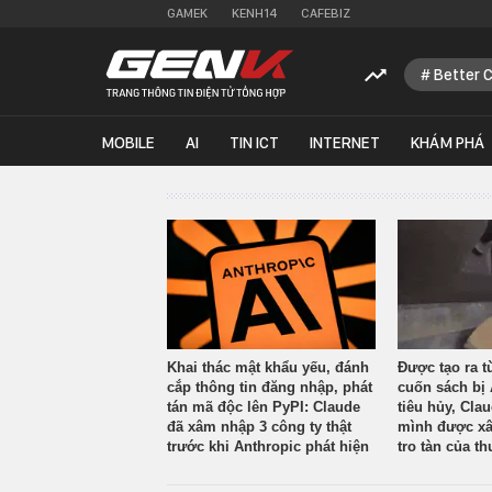
GAMEK
KENH14
CAFEBIZ
Better 
MOBILE
AI
TIN ICT
INTERNET
KHÁM PHÁ
Khai thác mật khẩu yếu, đánh
Được tạo ra t
cắp thông tin đăng nhập, phát
cuốn sách bị 
tán mã độc lên PyPI: Claude
tiêu hủy, Cla
đã xâm nhập 3 công ty thật
mình được xâ
trước khi Anthropic phát hiện
tro tàn của th