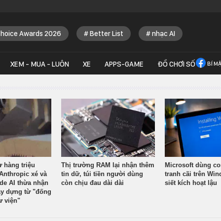
Choice Awards 2026
Better List
nhạc AI
XEM - MUA - LUÔN
XE
APPS-GAME
ĐỒ CHƠI SỐ
BÍ M
ừ hàng triệu
Thị trường RAM lại nhận thêm
Microsoft dùng co
Anthropic xé và
tin dữ, túi tiền người dùng
tranh cãi trên Wi
ude AI thừa nhận
còn chịu đau dài dài
siết kích hoạt lậu
y dựng từ "đống
ư viện"