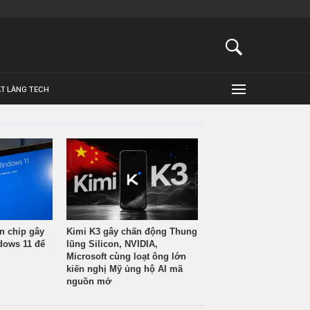
ẬT LÀNG TECH
n chip gây
Kimi K3 gây chấn động Thung
ndows 11 để
lũng Silicon, NVIDIA,
Microsoft cùng loạt ông lớn
kiến nghị Mỹ ủng hộ AI mã
nguồn mở