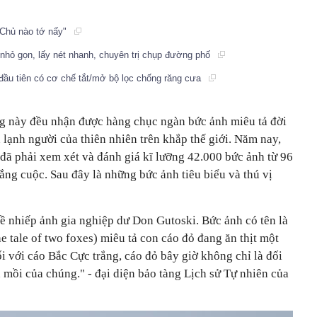
"Chủ nào tớ nấy"
 nhỏ gọn, lấy nét nhanh, chuyên trị chụp đường phố
 đầu tiên có cơ chế tắt/mở bộ lọc chống răng cưa
ng này đều nhận được hàng chục ngàn bức ảnh miêu tả đời
lạnh người của thiên nhiên trên khắp thế giới. Năm nay,
đã phải xem xét và đánh giá kĩ lưỡng 42.000 bức ảnh từ 96
ng cuộc. Sau đây là những bức ảnh tiêu biểu và thú vị
ề nhiếp ảnh gia nghiệp dư Don Gutoski. Bức ảnh có tên là
 tale of two foxes) miêu tả con cáo đỏ đang ăn thịt một
i với cáo Bắc Cực trắng, cáo đỏ bây giờ không chỉ là đối
n mồi của chúng." - đại diện bảo tàng Lịch sử Tự nhiên của