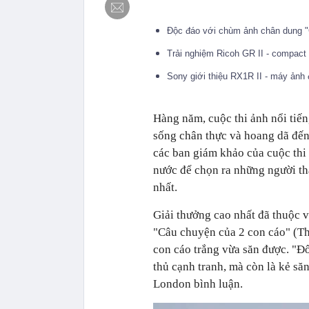
Độc đáo với chùm ảnh chân dung 
Trải nghiệm Ricoh GR II - compact
Sony giới thiệu RX1R II - máy ảnh
Hàng năm, cuộc thi ảnh nổi tiế
sống chân thực và hoang dã đến 
các ban giám khảo của cuộc thi 
nước để chọn ra những người thắ
nhất.
Giải thưởng cao nhất đã thuộc v
"Câu chuyện của 2 con cáo" (The
con cáo trắng vừa săn được. "Đố
thủ cạnh tranh, mà còn là kẻ să
London bình luận.