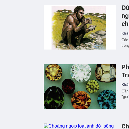
Dù
ng
ch
Khá
Các 
tron
Ph
Tr
Khá
Gần 
"già
Ch