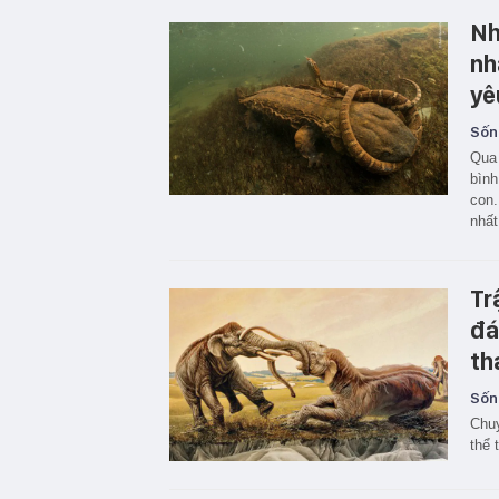
Nh
nh
yê
Sốn
Qua 
bình
con.
nhất
Tr
đá
th
Sốn
Chuy
thể 