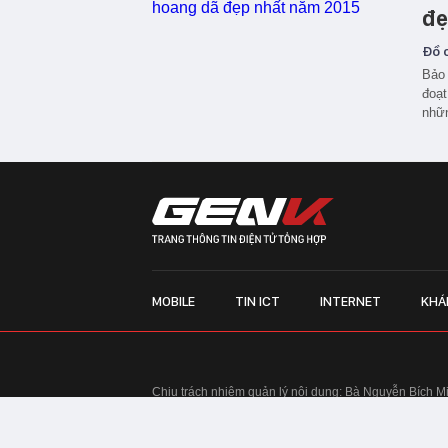
đẹ
Đồ c
Bảo 
đoạt
nhữn
MOBILE
TIN ICT
INTERNET
KHÁ
Chịu trách nhiệm quản lý nội dung: Bà Nguyễn Bích M
TRỤ SỞ HÀ NỘI:
Tầng 22, Tòa nhà Center Building, 
Huy Tưởng, phường Thanh Xuân, thành phố Hà Nội
Điện thoại: 024 7309 5555.