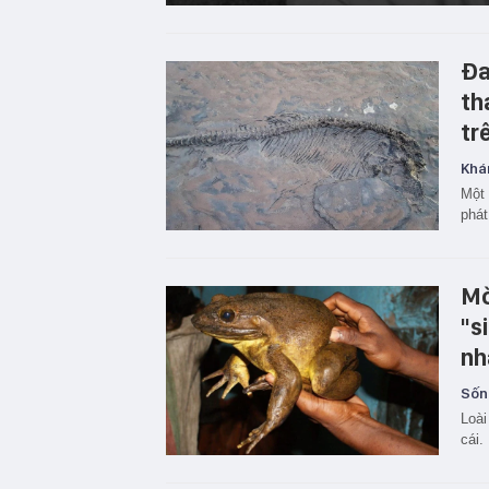
Đa
th
tr
Khá
Một 
phát
Mờ
"s
nh
Sốn
Loài
cái.