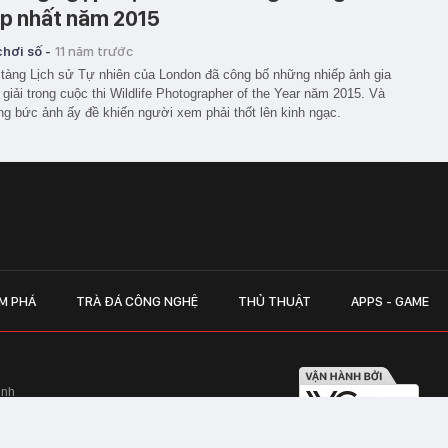
p nhất năm 2015
hơi số -
11 năm trước
tàng Lịch sử Tự nhiên của London đã công bố những nhiếp ảnh gia
 giải trong cuộc thi Wildlife Photographer of the Year năm 2015. Và
g bức ảnh ấy đề khiến người xem phải thốt lên kinh ngạc.
M PHÁ
TRÀ ĐÁ CÔNG NGHỆ
THỦ THUẬT
APPS - GAME
inh
Hapulico Complex, Số 01, phố Nguyễn