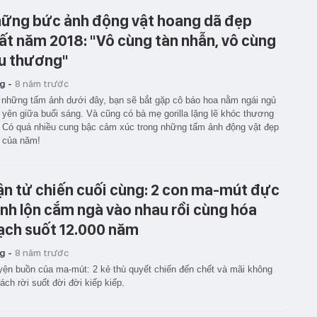
ững bức ảnh động vật hoang dã đẹp
ất năm 2018: "Vô cùng tàn nhẫn, vô cùng
u thương"
g -
8 năm trước
những tấm ảnh dưới đây, bạn sẽ bắt gặp cô báo hoa nằm ngái ngủ
 yên giữa buổi sáng. Và cũng có bà mẹ gorilla lặng lẽ khóc thương
 Có quá nhiều cung bậc cảm xúc trong những tấm ảnh động vật đẹp
 của năm!
ận tử chiến cuối cùng: 2 con ma-mút đực
nh lộn cắm ngà vào nhau rồi cùng hóa
ạch suốt 12.000 năm
g -
8 năm trước
ện buồn của ma-mút: 2 kẻ thù quyết chiến đến chết và mãi không
tách rời suốt đời đời kiếp kiếp.