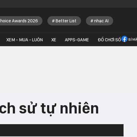
Choice Awards 2026
Better List
nhạc AI
XEM - MUA - LUÔN
XE
APPS-GAME
ĐỒ CHƠI SỐ
BÍ M
ịch sử tự nhiên