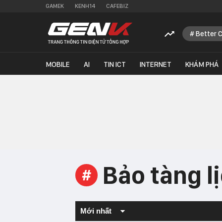
GAMEK
KENH14
CAFEBIZ
Better 
MOBILE
AI
TIN ICT
INTERNET
KHÁM PHÁ
Bảo tàng l
#
Mới nhất