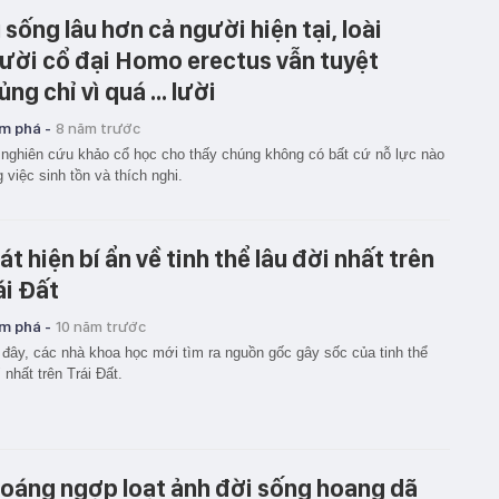
 sống lâu hơn cả người hiện tại, loài
ười cổ đại Homo erectus vẫn tuyệt
ủng chỉ vì quá ... lười
m phá -
8 năm trước
nghiên cứu khảo cổ học cho thấy chúng không có bất cứ nỗ lực nào
g việc sinh tồn và thích nghi.
át hiện bí ẩn về tinh thể lâu đời nhất trên
ái Đất
m phá -
10 năm trước
đây, các nhà khoa học mới tìm ra nguồn gốc gây sốc của tinh thể
" nhất trên Trái Đất.
oáng ngợp loạt ảnh đời sống hoang dã