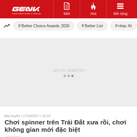
Mới
Hot
Mở rộng
Better Choice Awards 2026
Better List
nhạc AI
Mai Huyền
|
17/10/2017 | 10:16
Chơi spinner trên Trái Đất xưa rồi, chơi
không gian mới đặc biệt