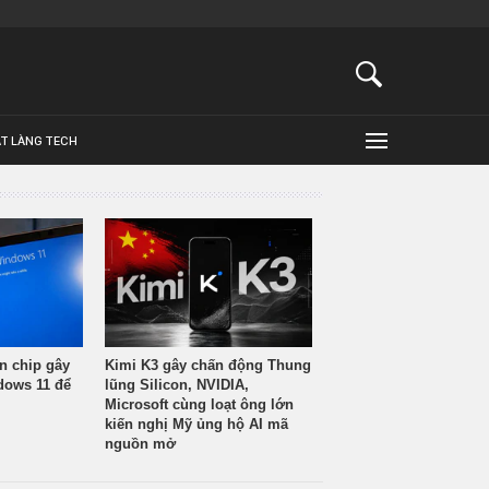
ẬT LÀNG TECH
n chip gây
Kimi K3 gây chấn động Thung
ndows 11 để
lũng Silicon, NVIDIA,
Microsoft cùng loạt ông lớn
kiến nghị Mỹ ủng hộ AI mã
nguồn mở