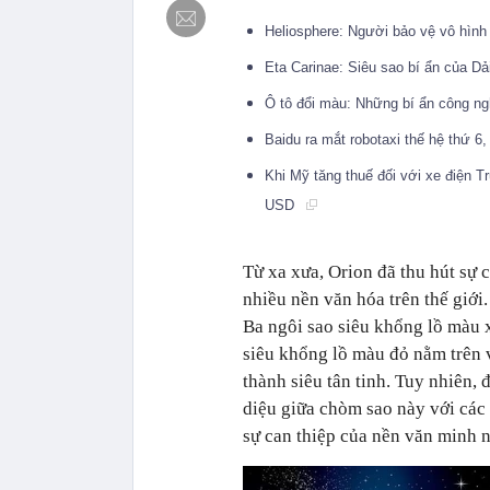
Heliosphere: Người bảo vệ vô hìn
Eta Carinae: Siêu sao bí ẩn của D
Ô tô đổi màu: Những bí ẩn công n
Baidu ra mắt robotaxi thế hệ thứ 6
Khi Mỹ tăng thuế đối với xe điện 
USD
Từ xa xưa, Orion đã thu hút sự
nhiều nền văn hóa trên thế giới
Ba ngôi sao siêu khổng lồ màu 
siêu khổng lồ màu đỏ nằm trên v
thành siêu tân tinh. Tuy nhiên, 
diệu giữa chòm sao này với các 
sự can thiệp của nền văn minh n