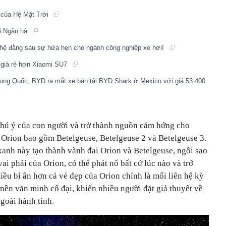
h của Hệ Mặt Trời
ải Ngân hà
ghệ đằng sau sự hứa hẹn cho ngành công nghiệp xe hơi!
, giá rẻ hơn Xiaomi SU7
Trung Quốc, BYD ra mắt xe bán tải BYD Shark ở Mexico với giá 53.400
 chú ý của con người và trở thành nguồn cảm hứng cho
. Orion bao gồm Betelgeuse, Betelgeuse 2 và Betelgeuse 3.
xanh này tạo thành vành đai Orion và Betelgeuse, ngôi sao
ai phải của Orion, có thể phát nổ bất cứ lúc nào và trở
điều bí ẩn hơn cả vẻ đẹp của Orion chính là mối liên hệ kỳ
nền văn minh cổ đại, khiến nhiều người đặt giả thuyết về
goài hành tinh.