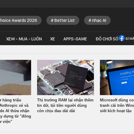
Choice Awards 2026
Better List
nhạc AI
XEM - MUA - LUÔN
XE
APPS-GAME
ĐỒ CHƠI SỐ
BÍ M
ừ hàng triệu
Thị trường RAM lại nhận thêm
Microsoft dùng co
Anthropic xé và
tin dữ, túi tiền người dùng
tranh cãi trên Wi
ude AI thừa nhận
còn chịu đau dài dài
siết kích hoạt lậu
y dựng từ "đống
ư viện"