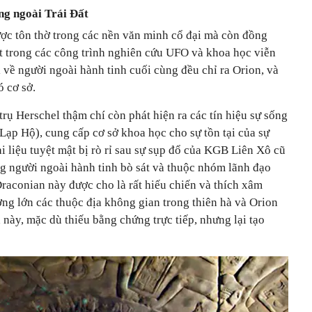
ống ngoài
Trái Đất
ược tôn thờ trong các nền văn minh cổ đại mà còn đồng
t
trong các công trình nghiên cứu UFO và khoa học viễn
về người ngoài hành tinh cuối cùng đều chỉ ra Orion, và
ó cơ sở.
rụ Herschel thậm chí còn phát hiện ra các tín hiệu sự sống
Lạp Hộ), cung cấp cơ sở khoa học cho sự tồn tại của sự
i liệu tuyệt mật bị rò rỉ sau sự sụp đổ của KGB Liên Xô cũ
g người ngoài hành tinh bò sát và thuộc nhóm lãnh đạo
raconian này được cho là rất hiếu chiến và thích xâm
ợng lớn các thuộc địa không gian trong thiên hà và Orion
 này, mặc dù thiếu bằng chứng trực tiếp, nhưng lại tạo