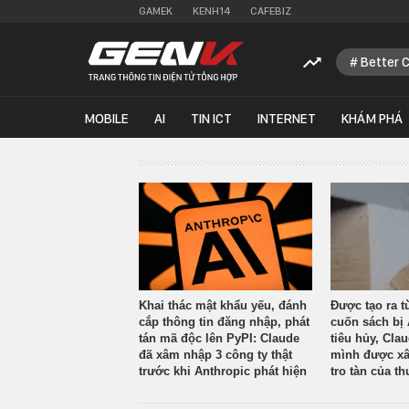
GAMEK
KENH14
CAFEBIZ
Better 
MOBILE
AI
TIN ICT
INTERNET
KHÁM PHÁ
Khai thác mật khẩu yếu, đánh
Được tạo ra t
cắp thông tin đăng nhập, phát
cuốn sách bị 
tán mã độc lên PyPI: Claude
tiêu hủy, Cla
đã xâm nhập 3 công ty thật
mình được xâ
trước khi Anthropic phát hiện
tro tàn của th