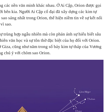
ong các nền văn minh khác nhau. Ở Ai Cập, Orion được gọi
giới bên kia. Người Ai Cập cổ đại đã xây dựng các kim tự
i sao sáng nhất trong Orion, thể hiện niềm tin về sự kết nối
 vì sao.
sự trùng hợp ngẫu nhiên mà còn phản ánh sự hiểu biết sâu
hiên văn học và sự tôn thờ đặc biệt của họ đối với Orion.
 ở Giza, cũng như năm trong số bảy kim tự tháp của Vương
áng chú ý với chòm sao Orion.