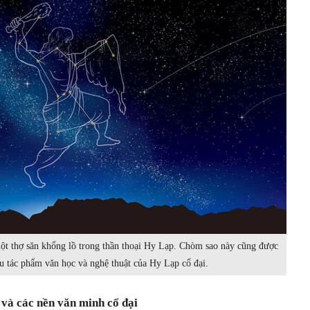
ột thợ săn khổng lồ trong thần thoại Hy Lạp. Chòm sao này cũng được
u tác phẩm văn học và nghệ thuật của Hy Lạp cổ đại.
n và các nền văn minh cổ đại