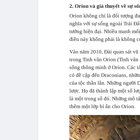
2. Orion và giả thuyết về sự s
Orion không chỉ là đối tượng đ
nghĩa với sự sống ngoài
Trái Đấ
tưởng hiện đại. Nhiều manh mối 
điều này không phải là không c
Vào năm 2010, Đài quan sát vũ t
trong Tinh vân Orion (Tinh vân 
sống thông minh ở Orion. Các tà
có đề cập đến Draconians, nhữn
của tộc thằn lằn. Những người D
lược. Họ đã thành lập một số lư
là một trong số đó. Những mô tả
thêm một lớp bí ẩn cho Orion.