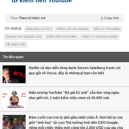
từ kiếm tiền Youtube
Theo
Theo trí thức trẻ
Copy link
TỪ KHÓA
ĐẢM BẢO LỢI ÍCH
TRÍCH LẬP DỰ PHÒNG
ĐẦU TƯ TÀI CHÍNH
DOANH THU QUẢNG CÁO
KIẾM TIỀN YOUTUBE
CÔNG TY CHỨNG KHOÁN
HỆ SINH THÁI
Tin liên quan
Netflix và đạo diễn lừng danh Steven Spielberg tranh cãi
gay gắt về Oscar, đây là những gì bạn cần biết
Hiện tượng YouTube "Bà già 61 tuổi" vẫn làm vlog ngầu
như giới trẻ, 1 tuần kiếm triệu view và 45.000 sub
Đám cưới con trai tỷ phú giàu nhất châu Á: Nơi hội tụ của
giới "tinh hoa" từ cựu Thủ tướng Anh đến CEO Google,
riêng mỗi chiếc thiệp mời cũng tốn 2.000 USD của gia chủ