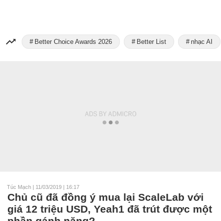
Better Choice Awards 2026
Better List
nhạc AI
Túc Mạch
|
11/03/2019 | 16:17
Chủ cũ đã đồng ý mua lại ScaleLab với
giá 12 triệu USD, Yeah1 đã trút được một
phần gánh nặng?