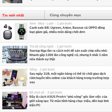
Cùng chuyên mục
Tin mới nhất
Xem - Mua - Luôn - 1 giờ trước
Canh sale 8/8: Ugreen, Anker, Baseus và OPPO đồng
loạt giảm giá, nhiều món đáng chốt đơn
Trà đá công nghệ - 1 giờ trước
Startup Nga tìm ra cách mới để sản xuất chip siêu nhỏ:
Nhanh gấp 3.000 lần công nghệ cũ, nhưng ít nhất 3 năm
nữa thành sự thật
Sống - 2 giờ trước
Sau ngày 31/8, một ngân hàng có thể từ chối giao dịch
rút/chuyển tiền online của khách hàng trong trường hợp
sau
Đồ chơi số - 3 giờ trước
Đây là cách ASUS ProArt “phủ sóng” góc làm việc của
giới sáng tạo: Từ màn hình hàng chục triệu, đến loạt linh
kiện PC