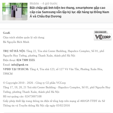
Mobile - 4 giờ trước
Bất chấp giá linh kiện leo thang, smartphone gập cao
cấp của Samsung vẫn lập kỷ lục đặt hàng tại Đông Nam
Á và Châu Đại Dương
GenK
Chịu trách nhiệm quản lý nội dung:
Bà Nguyễn Bích Minh
TRỤ SỞ HÀ NỘI:
Tầng 22, Tòa nhà Center Building, Hapulico Complex, Số 01, phố
Nguyễn Huy Tưởng, phường Thanh Xuân, thành phố Hà Nội
Điện thoại:
024 7309 5555
.
Email:
info@genk.vn
VPĐD TẠI TP.HCM:
Tầng 4, Tòa nhà 123, số 127 Võ Văn Tần, Phường Xuân Hòa,
TPHCM
© Copyright 2010 - 2026 - Công ty Cổ phần VCCorp
Tầng 17, 19, 20, 21 Toà nhà Center Building - Hapulico Complex, Số 01, phố Nguyễn Huy
Tưởng, phường Thanh Xuân, thành phố Hà Nội
Hỗ trợ quảng cáo:
02473007108
Giấy phép thiết lập trang thông tin điện tử tổng hợp trên mạng số 460/GP-TTĐT do Sở
Thông tin và Truyền thông Hà Nội cấp ngày 03/02/2016