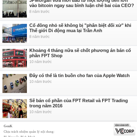
JPMorgan vừa mới đầu tư một lượng tiền lớn
vào bitcoin ngay sau bình luận chê bai của CEO?
8 năm trước
Cổ đông nhỏ sẽ không bị "phân biệt đối xử" khi
Thế giới Di động mua lại Trần Anh
8 năm trước
Khoảng 4 tháng nữa sẽ chốt phương án bán cổ
phần FPT Shop
10 năm trước
Đây có thể là tin buồn cho fan của Apple Watch
10 năm trước
Sẽ bán cổ phần của FPT Retail và FPT Trading
trong năm 2016
10 năm trước
GenK
Chịu trách nhiệm quản lý nội dung: