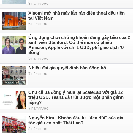
3 năm trước
Xiaomi mở nhà máy lắp ráp điện thoại đầu tiên
tại Việt Nam
5 năm trước
Ứng dụng chơi chứng khoán đang gây bão của 2
sinh viên Stanford: Có thể mua cổ phiếu
Amazon, Apple với chỉ 1 USD, phí giao dịch ‘0
đồng’
5 năm trước
Nhiều đại gia quyết định bán đồng hồ
7 năm trước
Chủ cũ đã đồng ý mua lại ScaleLab với giá 12
triệu USD, Yeah1 đã trút được một phần gánh
nặng?
7 năm trước
Nguyễn Kim - Khoản đầu tư "đen đủi" của gia
tộc giàu có nhất Thái Lan?
8 năm trước