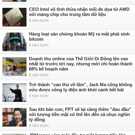
CEO Intel vô tình thừa nhận mối đe dọa từ AMD
với mảng chip cho trung tâm dữ liệu
8 năm trước
Hàng loạt sàn chứng khoán Mỹ ra mắt phái sinh
bitcoin
8 năm trước
Doanh thu online của Thế Giới Di Động lên cao
nhất từ trước tới nay, nhưng mới chỉ hoàn thành
68% kế hoạch năm
8 năm trước
Trở thành “cao thủ võ lâm”, Jack Ma cũng không
cứu được công ty điện ảnh khỏi cảnh bết bát
8 năm trước
Sau khi bán con, FPT sẽ lại càng thêm "đau đầu"
với lượng tiền mặt có thể lên đến cả chục nghìn
tỷ đồng
8 năm trước