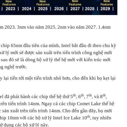
m 2023. 3nm vào năm 2025. 2nm vào năm 2027. 1.4nm
 chip 65nm đầu tiên của mình, Intel bắt đầu đi theo chu kỳ
xử lý mới sẽ được sản xuất trên tiến trình công nghệ mới
 sau đó sẽ là dòng bộ xử lý thế hệ mới với kiến trúc mới
ng nghệ trước.
 lại tiến tới một tiến trình nhỏ hơn, cho đến khi họ kẹt lại
th
th
th
th
l đã phát hành các chip thế hệ thứ 5
, 6
, 7
, và 8
,
trên tiến trình 14nm. Ngay cả các chip Comet Lake thế hệ
 sản xuất trên tiến trình 14nm. Cho đến gần đây, họ mới
th
chip 10nm với các bộ xử lý Intel Ice Lake 10
, tuy nhiên
ử dụng các bộ xử lý này.