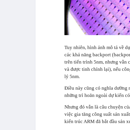
Tuy nhiên, hình ảnh mô tả về dự 
các khả năng backport (backport
trên tiến trình 5nm, nhưng vẫn c
và được tinh chỉnh lại), nếu cô
lý 5nm.
Điều này cũng có nghĩa dường n
những trì hoãn ngoài dự kiến có 
Nhưng đó vẫn là câu chuyện của 
việc gia tăng công suất sản xuấ
kiến trúc ARM đã bắt đầu sản x