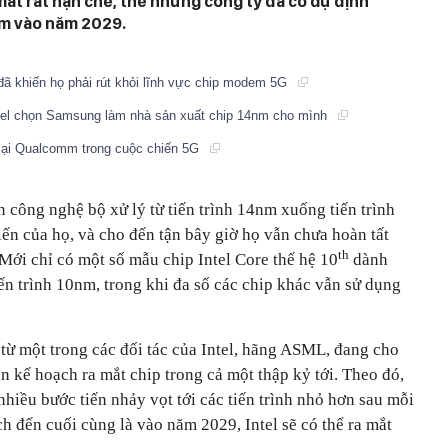
mắt rất hạn chế, thế nhưng công ty đã có dự định
4nm vào năm 2029.
 đã khiến họ phải rút khỏi lĩnh vực chip modem 5G
ntel chọn Samsung làm nhà sản xuất chip 14nm cho mình
g lại Qualcomm trong cuộc chiến 5G
n công nghệ bộ xử lý từ tiến trình 14nm xuống tiến trình
ến của họ, và cho đến tận bây giờ họ vẫn chưa hoàn tất
th
Mới chỉ có một số mẫu chip Intel Core thế hệ 10
dành
iến trình 10nm, trong khi đa số các chip khác vẫn sử dụng
 từ một trong các đối tác của Intel, hãng ASML, đang cho
ên kế hoạch ra mắt chip trong cả một thập kỷ tới. Theo đó,
hiều bước tiến nhảy vọt tới các tiến trình nhỏ hơn sau mỗi
ch đến cuối cùng là vào năm 2029, Intel sẽ có thể ra mắt