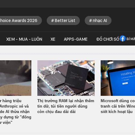
Choice Awards 2026
Better List
nhạc AI
XEM - MUA - LUÔN
XE
APPS-GAME
ĐỒ CHƠI SỐ
BÍ M
ừ hàng triệu
Thị trường RAM lại nhận thêm
Microsoft dùng co
Anthropic xé và
tin dữ, túi tiền người dùng
tranh cãi trên Wi
ude AI thừa nhận
còn chịu đau dài dài
siết kích hoạt lậu
y dựng từ "đống
ư viện"