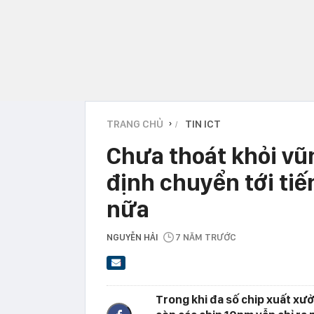
TRANG CHỦ
TIN ICT
›
Chưa thoát khỏi vũn
định chuyển tới tiế
nữa
NGUYỄN HẢI
7 NĂM TRƯỚC
Trong khi đa số chip xuất xưở