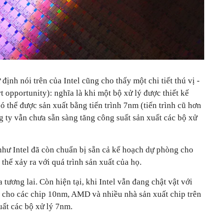
định nói trên của Intel cũng cho thấy một chi tiết thú vị -
 opportunity): nghĩa là khi một bộ xử lý được thiết kế
ó thể được sản xuất bằng tiến trình 7nm (tiến trình cũ hơn
ng ty vẫn chưa sẵn sàng tăng công suất sản xuất các bộ xử
hư Intel đã còn chuẩn bị sẵn cả kế hoạch dự phòng cho
thể xảy ra với quá trình sản xuất của họ.
tương lai. Còn hiện tại, khi Intel vẫn đang chật vật với
t cho các chip 10nm, AMD và nhiều nhà sản xuất chip trên
uất các bộ xử lý 7nm.