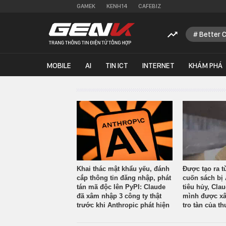
GAMEK
KENH14
CAFEBIZ
Better 
MOBILE
AI
TIN ICT
INTERNET
KHÁM PHÁ
Khai thác mật khẩu yếu, đánh
Được tạo ra t
cắp thông tin đăng nhập, phát
cuốn sách bị 
tán mã độc lên PyPI: Claude
tiêu hủy, Cla
đã xâm nhập 3 công ty thật
mình được xâ
trước khi Anthropic phát hiện
tro tàn của th