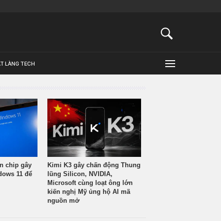
ẬT LÀNG TECH
n chip gây
Kimi K3 gây chấn động Thung
ndows 11 để
lũng Silicon, NVIDIA,
Microsoft cùng loạt ông lớn
kiến nghị Mỹ ủng hộ AI mã
nguồn mở