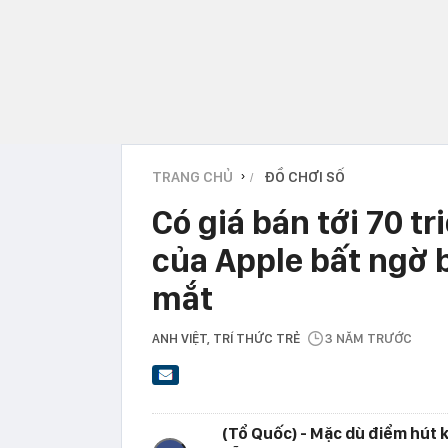
TRANG CHỦ
ĐỒ CHƠI SỐ
›
Có giá bán tới 70 tr
của Apple bất ngờ b
mắt
ANH VIỆT
, TRÍ THỨC TRẺ
3 NĂM TRƯỚC
(Tổ Quốc) - Mặc dù điểm hút 