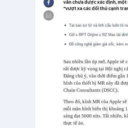
vẫn chưa được xác định, một 
"vượt xa các đối thủ cạnh tra
Tại sao sư tử và linh cẩu luôn tỏ 
Gill x RPT Orijinn x RZ Mas tái đị
Đồ công nghệ giảm giá sốc, kèm m
Sau nhiều lần úp mở, Apple sẽ 
rất được kỳ vọng tại Hội nghị c
Đáng chú ý, vào thời điểm gần 1 
hình của thiết bị MR này đã đư
Chain Consultants (DSCC).
Theo đó, kính MR của Apple sẽ
mỗi màn hình hiển thị khoảng 1,
sáng đạt 5000 nits. Tất nhiên, 
thực tế ảo.