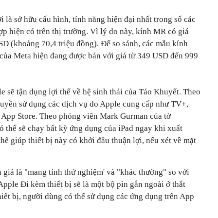
 là sở hữu cấu hình, tính năng hiện đại nhất trong số các
ợp hiện có trên thị trường. Vì lý do này, kính MR có giá
SD (khoảng 70,4 triệu đồng). Để so sánh, các mẫu kính
o của Meta hiện đang được bán với giá từ 349 USD đến 999
 sẽ tận dụng lợi thế về hệ sinh thái của Táo Khuyết. Theo
quyền sử dụng các dịch vụ do Apple cung cấp như TV+,
g App Store. Theo phóng viên Mark Gurman của tờ
thể sẽ chạy bất kỳ ứng dụng của iPad ngay khi xuất
hế giúp thiết bị này có khởi đầu thuận lợi, nếu xét về mặt
h giá là "mang tính thử nghiệm' và "khác thường" so với
pple Đi kèm thiết bị sẽ là một bộ pin gắn ngoài ở thắt
iết bị, người dùng có thể sử dụng các ứng dụng trên App