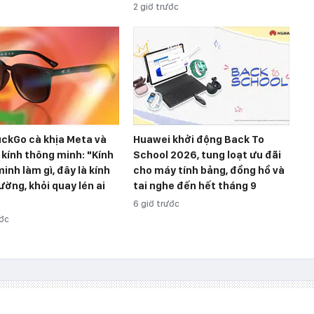
2 giờ trước
ckGo cà khịa Meta và
Huawei khởi động Back To
 kính thông minh: "Kính
School 2026, tung loạt ưu đãi
inh làm gì, đây là kính
cho máy tính bảng, đồng hồ và
ường, khỏi quay lén ai
tai nghe đến hết tháng 9
6 giờ trước
ước