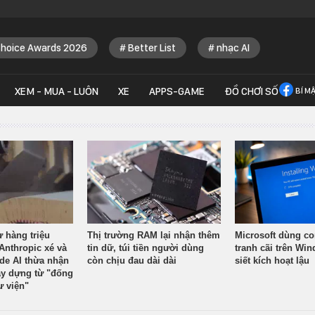
Choice Awards 2026
Better List
nhạc AI
XEM - MUA - LUÔN
XE
APPS-GAME
ĐỒ CHƠI SỐ
BÍ M
ừ hàng triệu
Thị trường RAM lại nhận thêm
Microsoft dùng co
Anthropic xé và
tin dữ, túi tiền người dùng
tranh cãi trên Wi
ude AI thừa nhận
còn chịu đau dài dài
siết kích hoạt lậu
y dựng từ "đống
ư viện"