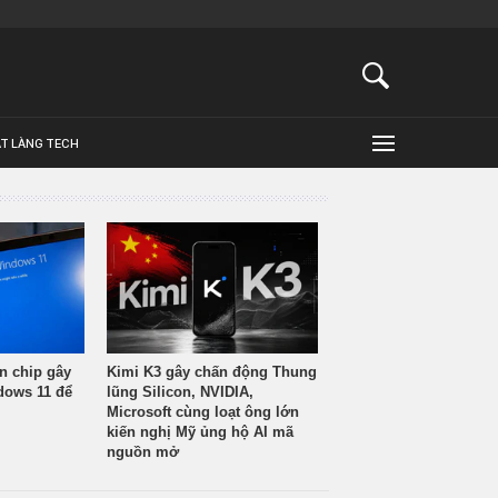
ẬT LÀNG TECH
n chip gây
Kimi K3 gây chấn động Thung
ndows 11 để
lũng Silicon, NVIDIA,
Microsoft cùng loạt ông lớn
kiến nghị Mỹ ủng hộ AI mã
nguồn mở