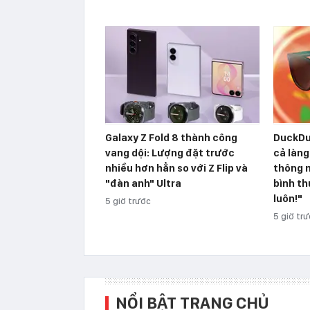
Galaxy Z Fold 8 thành công
DuckDu
vang dội: Lượng đặt trước
cả làng
nhiều hơn hẳn so với Z Flip và
thông m
"đàn anh" Ultra
bình th
luôn!"
5 giờ trước
5 giờ tr
NỔI BẬT TRANG CHỦ