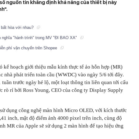
số nguồn tin khẳng định khả năng của thiết bị này
nh".
ra bất hòa với nhau?
nh nghĩa "hành trình" trong MV "ĐI BAO XA"
iễn phí vận chuyển trên Shopee
có kế hoạch giới thiệu mẫu kính thực tế ảo hỗn hợp (MR)
ác nhà phát triển toàn cầu (WWDC) vào ngày 5/6 tới đây.
tuần trước ngày hé lộ, một loạt thông tin liên quan tới cấu
ợc rò rỉ bởi Ross Young, CEO của công ty Display Supply
 sử dụng công nghệ màn hình Micro OLED, với kích thước
41 inch, mật độ điểm ảnh 4000 pixel trên inch, cùng độ
kính MR của Apple sẽ sử dụng 2 màn hình để tạo hiệu ứng