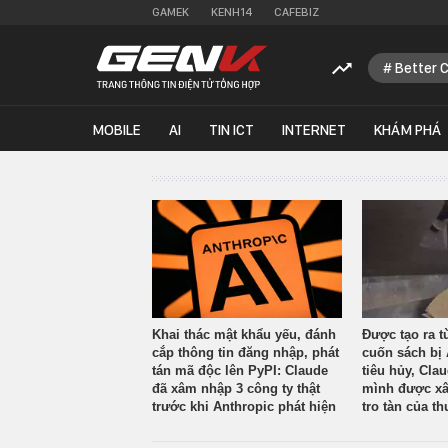
GAMEK
KENH14
CAFEBIZ
Better 
MOBILE
AI
TIN ICT
INTERNET
KHÁM PHÁ
Khai thác mật khẩu yếu, đánh
Được tạo ra t
cắp thông tin đăng nhập, phát
cuốn sách bị 
tán mã độc lên PyPI: Claude
tiêu hủy, Cla
đã xâm nhập 3 công ty thật
mình được xâ
trước khi Anthropic phát hiện
tro tàn của th