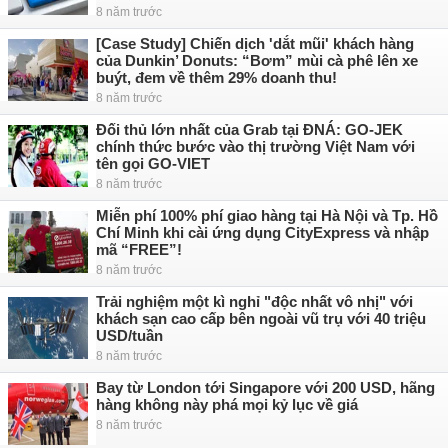
8 năm trước
[Case Study] Chiến dịch 'dắt mũi' khách hàng
của Dunkin’ Donuts: “Bơm” mùi cà phê lên xe
buýt, đem về thêm 29% doanh thu!
8 năm trước
Đối thủ lớn nhất của Grab tại ĐNÁ: GO-JEK
chính thức bước vào thị trường Việt Nam với
tên gọi GO-VIET
8 năm trước
Miễn phí 100% phí giao hàng tại Hà Nội và Tp. Hồ
Chí Minh khi cài ứng dụng CityExpress và nhập
mã “FREE”!
8 năm trước
Trải nghiệm một kì nghỉ "độc nhất vô nhị" với
khách sạn cao cấp bên ngoài vũ trụ với 40 triệu
USD/tuần
8 năm trước
Bay từ London tới Singapore với 200 USD, hãng
hàng không này phá mọi kỷ lục về giá
8 năm trước