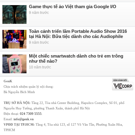
Game thực tế ảo Việt tham gia Google I/O
9 năm trước
Toàn cảnh triển lãm Portable Audio Show 2016
tại Hà Nội: Bữa tiệc dành cho các Audiophile
9 năm trước
Một chiếc smartwatch dành cho trẻ em trông
như thế nào?
10 năm trước
GenK
Chịu trách nhiệm quản lý nội dung:
Bà Nguyễn Bích Minh
TRỤ SỞ HÀ NỘI:
Tầng 22, Tòa nhà Center Building, Hapulico Complex, Số 01, phố
Nguyễn Huy Tưởng, phường Thanh Xuân, thành phố Hà Nội
Điện thoại:
024 7309 5555
.
Email:
info@genk.vn
VPĐD TẠI TP.HCM:
Tầng 4, Tòa nhà 123, số 127 Võ Văn Tần, Phường Xuân Hòa,
TPHCM