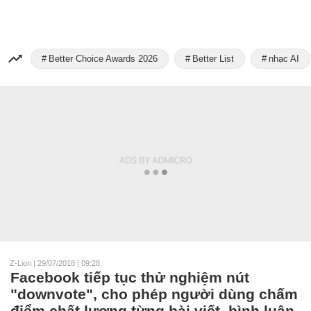
Better Choice Awards 2026
Better List
nhạc AI
Z-Lion
|
29/07/2018 | 09:28
Facebook tiếp tục thử nghiệm nút
"downvote", cho phép người dùng chấm
điểm chất lượng từng bài viết, bình luận