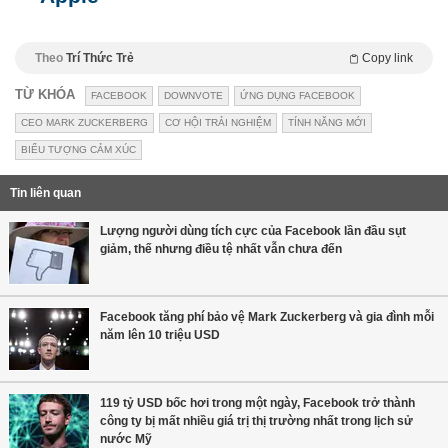
Theo
Trí Thức Trẻ
Copy link
TỪ KHÓA
FACEBOOK
DOWNVOTE
ỨNG DỤNG FACEBOOK
CEO MARK ZUCKERBERG
CƠ HỘI TRẢI NGHIỆM
TÍNH NĂNG MỚI
BIỂU TƯỢNG CẢM XÚC
Tin liên quan
Lượng người dùng tích cực của Facebook lần đầu sụt
giảm, thế nhưng điều tệ nhất vẫn chưa đến
Facebook tăng phí bảo vệ Mark Zuckerberg và gia đình mỗi
năm lên 10 triệu USD
119 tỷ USD bốc hơi trong một ngày, Facebook trở thành
công ty bị mất nhiều giá trị thị trường nhất trong lịch sử
nước Mỹ