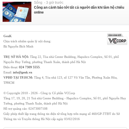
Sống - 3 giờ trước
Công an cảnh báo tới tất cả người dân khi làm hộ chiếu
online
GenK
Chịu trách nhiệm quản lý nội dung:
Bà Nguyễn Bích Minh
TRỤ SỞ HÀ NỘI:
Tầng 22, Tòa nhà Center Building, Hapulico Complex, Số 01, phố
Nguyễn Huy Tưởng, phường Thanh Xuân, thành phố Hà Nội
Điện thoại:
024 7309 5555
.
Email:
info@genk.vn
VPĐD TẠI TP.HCM:
Tầng 4, Tòa nhà 123, số 127 Võ Văn Tần, Phường Xuân Hòa,
TPHCM
© Copyright 2010 - 2026 - Công ty Cổ phần VCCorp
Tầng 17, 19, 20, 21 Toà nhà Center Building - Hapulico Complex, Số 01, phố Nguyễn Huy
Tưởng, phường Thanh Xuân, thành phố Hà Nội
Hỗ trợ quảng cáo:
02473007108
Giấy phép thiết lập trang thông tin điện tử tổng hợp trên mạng số 460/GP-TTĐT do Sở
Thông tin và Truyền thông Hà Nội cấp ngày 03/02/2016