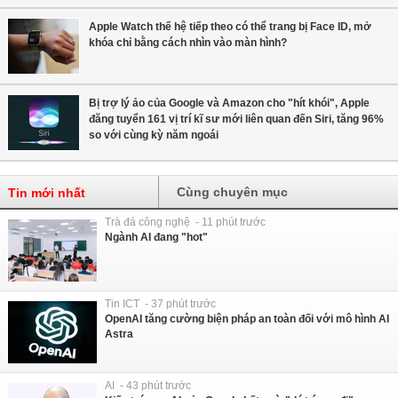
Apple Watch thế hệ tiếp theo có thể trang bị Face ID, mở
khóa chỉ bằng cách nhìn vào màn hình?
Bị trợ lý ảo của Google và Amazon cho "hít khói", Apple
đăng tuyển 161 vị trí kĩ sư mới liên quan đến Siri, tăng 96%
so với cùng kỳ năm ngoái
Cùng chuyên mục
Tin mới nhất
Trà đá công nghệ - 11 phút trước
Ngành AI đang "hot"
Tin ICT - 37 phút trước
OpenAI tăng cường biện pháp an toàn đối với mô hình AI
Astra
AI - 43 phút trước