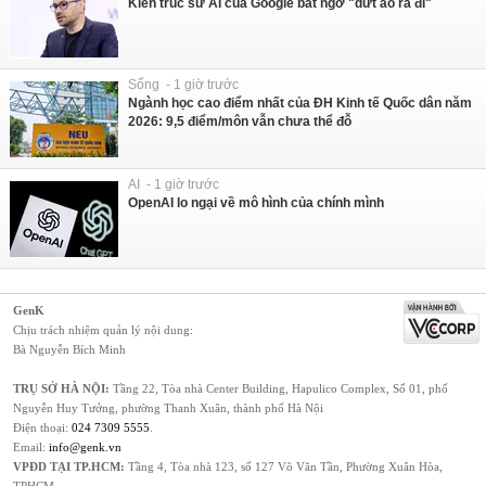
Kiến trúc sư AI của Google bất ngờ "dứt áo ra đi"
Sống - 1 giờ trước
Ngành học cao điểm nhất của ĐH Kinh tế Quốc dân năm
2026: 9,5 điểm/môn vẫn chưa thể đỗ
AI - 1 giờ trước
OpenAI lo ngại về mô hình của chính mình
GenK
Chịu trách nhiệm quản lý nội dung:
Bà Nguyễn Bích Minh
TRỤ SỞ HÀ NỘI:
Tầng 22, Tòa nhà Center Building, Hapulico Complex, Số 01, phố
Nguyễn Huy Tưởng, phường Thanh Xuân, thành phố Hà Nội
Điện thoại:
024 7309 5555
.
Email:
info@genk.vn
VPĐD TẠI TP.HCM:
Tầng 4, Tòa nhà 123, số 127 Võ Văn Tần, Phường Xuân Hòa,