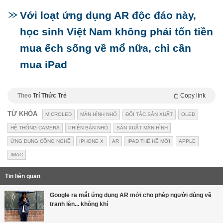
Với loạt ứng dụng AR độc đáo này,
học sinh Việt Nam không phải tốn tiền
mua ếch sống về mổ nữa, chỉ cần
mua iPad
Theo
Trí Thức Trẻ
Copy link
TỪ KHÓA
MICROLED
MÀN HÌNH NHỎ
ĐỐI TÁC SẢN XUẤT
OLED
HỆ THỐNG CAMERA
PHIÊN BẢN NHỎ
SẢN XUẤT MÀN HÌNH
ỨNG DỤNG CÔNG NGHỆ
IPHONE X
AR
IPAD THẾ HỆ MỚI
APPLE
IMAC
Tin liên quan
Google ra mắt ứng dụng AR mới cho phép người dùng vẽ
tranh lên... không khí