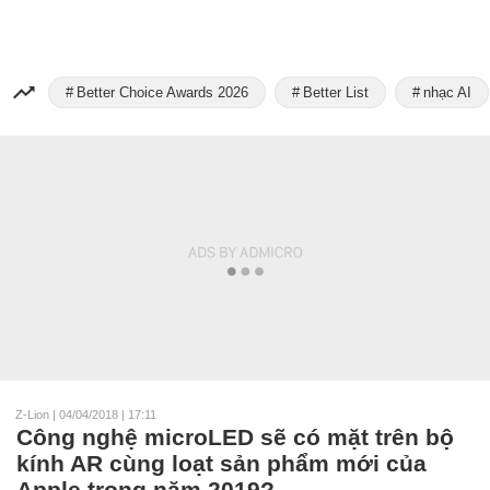
Better Choice Awards 2026
Better List
nhạc AI
Z-Lion
|
04/04/2018 | 17:11
Công nghệ microLED sẽ có mặt trên bộ
kính AR cùng loạt sản phẩm mới của
Apple trong năm 2019?