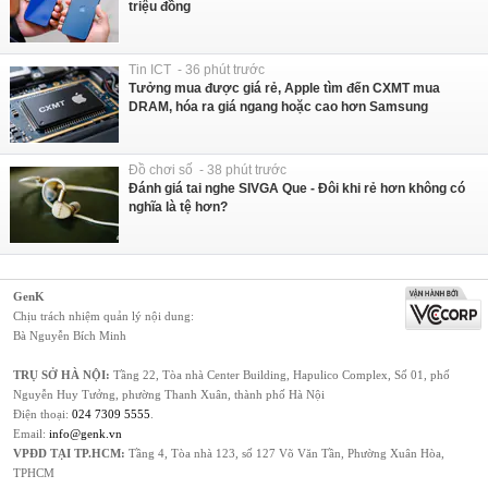
triệu đồng
Tin ICT - 36 phút trước
Tưởng mua được giá rẻ, Apple tìm đến CXMT mua
DRAM, hóa ra giá ngang hoặc cao hơn Samsung
Đồ chơi số - 38 phút trước
Đánh giá tai nghe SIVGA Que - Đôi khi rẻ hơn không có
nghĩa là tệ hơn?
GenK
Chịu trách nhiệm quản lý nội dung:
Bà Nguyễn Bích Minh
TRỤ SỞ HÀ NỘI:
Tầng 22, Tòa nhà Center Building, Hapulico Complex, Số 01, phố
Nguyễn Huy Tưởng, phường Thanh Xuân, thành phố Hà Nội
Điện thoại:
024 7309 5555
.
Email:
info@genk.vn
VPĐD TẠI TP.HCM:
Tầng 4, Tòa nhà 123, số 127 Võ Văn Tần, Phường Xuân Hòa,
TPHCM