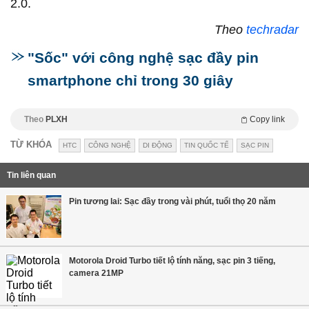
2.0.
Theo
techradar
"Sốc" với công nghệ sạc đầy pin
smartphone chỉ trong 30 giây
Theo
PLXH
Copy link
TỪ KHÓA
HTC
CÔNG NGHỆ
DI ĐỘNG
TIN QUỐC TẾ
SẠC PIN
Tin liên quan
Pin tương lai: Sạc đầy trong vài phút, tuổi thọ 20 năm
Motorola Droid Turbo tiết lộ tính năng, sạc pin 3 tiếng,
camera 21MP