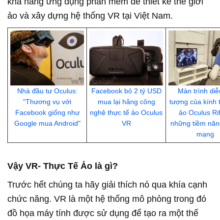
khả năng ứng dụng phần mềm để thiết kế thế giới
ảo và xây dựng hệ thống VR tại Việt Nam.
Nhà đầu tư Oculus:
Facebook bỏ 2 tỷ USD
Màn trình diễ
"Thương vụ với
mua lại hãng công
tượng của kính t
Facebook giống như
nghệ thực tế ảo Oculus
ảo Oculus Rif
Google mua Android"
VR
những tiềm năn
mạng
Vậy VR- Thực Tế Ảo là gì?
Trước hết chúng ta hãy giải thích nó qua khía cạnh
chức năng. VR là một hệ thống mô phỏng trong đó
đồ họa máy tính được sử dụng để tạo ra một thế