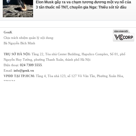
Elon Musk gây ra va chạm tương đương một vụ nổ của
3 tấn thuốc nổ TNT, chuyên gia Nga: Thiếu sót từ đầu
GenK
Chịu trách nhiệm quản lý nội dung:
Bà Nguyễn Bích Minh
TRỤ SỞ HÀ NỘI:
Tầng 22, Tòa nhà Center Building, Hapulico Complex, Số 01, phố
Nguyễn Huy Tưởng, phường Thanh Xuân, thành phố Hà Nội
Điện thoại:
024 7309 5555
.
Email:
info@genk.vn
VPĐD TẠI TP.HCM:
Tầng 4, Tòa nhà 123, số 127 Võ Văn Tần, Phường Xuân Hòa,
TPHCM
© Copyright 2010 - 2026 - Công ty Cổ phần VCCorp
Tầng 17, 19, 20, 21 Toà nhà Center Building - Hapulico Complex, Số 01, phố Nguyễn Huy
Tưởng, phường Thanh Xuân, thành phố Hà Nội
Hỗ trợ quảng cáo:
02473007108
Giấy phép thiết lập trang thông tin điện tử tổng hợp trên mạng số 460/GP-TTĐT do Sở
Thông tin và Truyền thông Hà Nội cấp ngày 03/02/2016
Xem bản Desktop