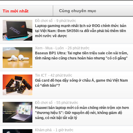
Cùng chuyên mục
Tin mới nhất
Đồ chơi số - 9 phút trước
Laptop gaming mạnh nhất lịch sử ROG chính thức bán
tại Việt Nam: Đem SH350i ra đổi vẫn phải bù thêm tiền
mới rước về được
Xem - Mua - Luôn - 26 phút trước
Baseus BP1 Ultra: Tai nghe tiền triệu sale còn vài trăm,
tính năng nào cũng chưa hoàn hảo nhưng "có cố gắng"
Tin ICT - 42 phút trước
Giá card đồ họa dậy sóng ở châu Á, game thủ Việt Nam
có “dính bão”?
Đồ chơi số - 55 phút trước
Huawei bán laptop mới có màn chống nhìn trộm xịn hơn
"thương hiệu S": Giữ nguyên độ nét, không giảm độ
sáng, có nút bật tắt vật lý
Khám phá - 1 giờ trước