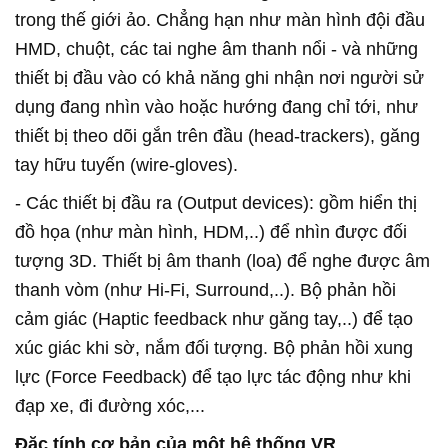
trong thế giới ảo. Chẳng hạn như màn hình đội đầu
HMD, chuột, các tai nghe âm thanh nổi - và những
thiết bị đầu vào có khả năng ghi nhận nơi người sử
dụng đang nhìn vào hoặc hướng đang chỉ tới, như
thiết bị theo dõi gắn trên đầu (head-trackers), găng
tay hữu tuyến (wire-gloves).
- Các thiết bị đầu ra (Output devices): gồm hiển thị
đồ họa (như màn hình, HDM,..) để nhìn được đối
tượng 3D. Thiết bị âm thanh (loa) để nghe được âm
thanh vòm (như Hi-Fi, Surround,..). Bộ phản hồi
cảm giác (Haptic feedback như găng tay,..) để tạo
xúc giác khi sờ, nắm đối tượng. Bộ phản hồi xung
lực (Force Feedback) để tạo lực tác động như khi
đạp xe, đi đường xóc,...
Đặc tính cơ bản của một hệ thống VR