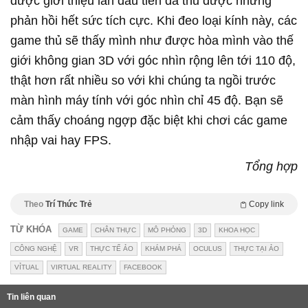
được giới thiệu lần đầu tiên đã thu được những
phản hồi hết sức tích cực. Khi đeo loại kính này, các
game thủ sẽ thấy mình như được hòa mình vào thế
giới không gian 3D với góc nhìn rộng lên tới 110 độ,
thật hơn rất nhiều so với khi chúng ta ngồi trước
màn hình máy tính với góc nhìn chỉ 45 độ. Bạn sẽ
cảm thấy choáng ngợp đặc biệt khi chơi các game
nhập vai hay FPS.
Tổng hợp
Theo
Trí Thức Trẻ
Copy link
TỪ KHÓA
GAME
CHÂN THỰC
MÔ PHỎNG
3D
KHOA HỌC
CÔNG NGHỆ
VR
THỰC TẾ ẢO
KHÁM PHÁ
OCULUS
THỰC TẠI ẢO
VỈTUAL
VIRTUAL REALITY
FACEBOOK
Tin liên quan