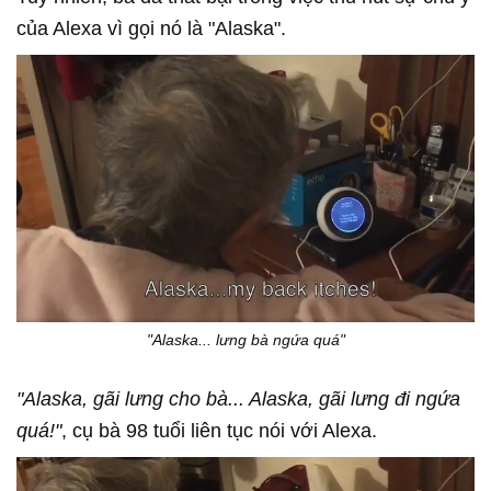
của Alexa vì gọi nó là "Alaska".
"Alaska... lưng bà ngứa quá"
"Alaska, gãi lưng cho bà... Alaska, gãi lưng đi ngứa
quá!"
, cụ bà 98 tuổi liên tục nói với Alexa.