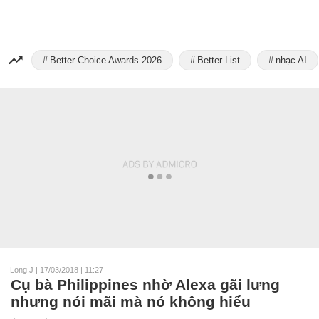
Better Choice Awards 2026
Better List
nhạc AI
Long.J
|
17/03/2018 | 11:27
Cụ bà Philippines nhờ Alexa gãi lưng
nhưng nói mãi mà nó không hiểu