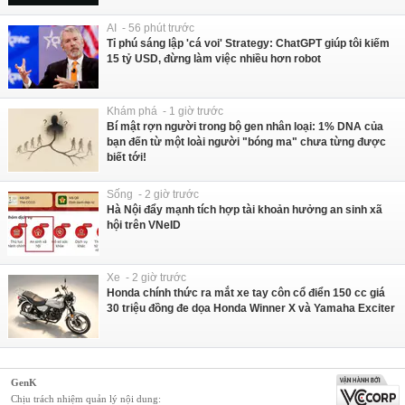
AI - 56 phút trước
Tỉ phú sáng lập 'cá voi' Strategy: ChatGPT giúp tôi kiếm
15 tỷ USD, đừng làm việc nhiều hơn robot
Khám phá - 1 giờ trước
Bí mật rợn người trong bộ gen nhân loại: 1% DNA của
bạn đến từ một loài người "bóng ma" chưa từng được
biết tới!
Sống - 2 giờ trước
Hà Nội đẩy mạnh tích hợp tài khoản hưởng an sinh xã
hội trên VNeID
Xe - 2 giờ trước
Honda chính thức ra mắt xe tay côn cổ điển 150 cc giá
30 triệu đồng đe dọa Honda Winner X và Yamaha Exciter
GenK
Chịu trách nhiệm quản lý nội dung: