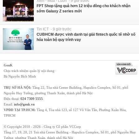
Xem - Mua - Luôn - 9 giờ trước
FPT Shop tặng quà hơn 12 triệu đồng cho khách nhận
sớm Galaxy Z series mới
Tin ICT - 9 giờ trước
CUBHCM được vinh danh tại giải fintech quốc tế nhờ số
hóa toàn bộ quy trình vay
GenK
Chịu trách nhiệm quản lý nội dung:
Bà Nguyễn Bích Minh
TRỤ SỞ HÀ NỘI:
Tầng 22, Tòa nhà Center Building, Hapulico Complex, Số 01, phố
Nguyễn Huy Tưởng, phường Thanh Xuân, thành phố Hà Nội
Điện thoại:
024 7309 5555
.
Email:
info@genk.vn
VPĐD TẠI TP.HCM:
Tầng 4, Tòa nhà 123, số 127 Võ Văn Tần, Phường Xuân Hòa,
TPHCM
© Copyright 2010 - 2026 - Công ty Cổ phần VCCorp
Tầng 17, 19, 20, 21 Toà nhà Center Building - Hapulico Complex, Số 01, phố Nguyễn Huy
Tưởng, phường Thanh Xuân, thành phố Hà Nội