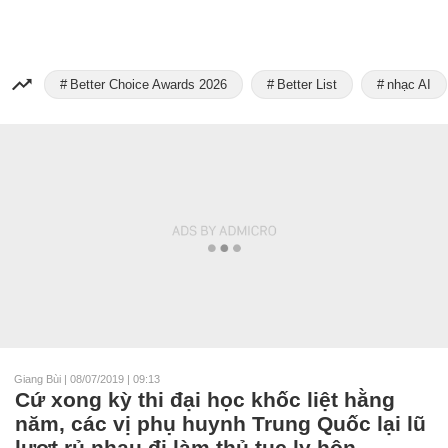
Better Choice Awards 2026
Better List
nhạc AI
Giang Bùi
|
08/07/2019 | 09:13
Cứ xong kỳ thi đại học khốc liệt hằng
năm, các vị phụ huynh Trung Quốc lại lũ
lượt rủ nhau đi làm thủ tục ly hôn