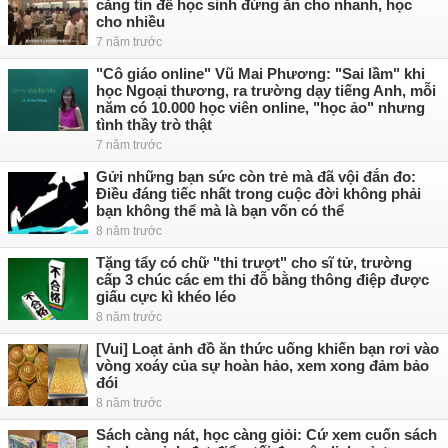
căng tin để học sinh đứng ăn cho nhanh, học
cho nhiều
7 năm trước
"Cô giáo online" Vũ Mai Phương: "Sai lầm" khi
học Ngoại thương, ra trường dạy tiếng Anh, mỗi
năm có 10.000 học viên online, "học ảo" nhưng
tình thầy trò thật
7 năm trước
Gửi những bạn sức còn trẻ mà đã vội đắn đo:
Điều đáng tiếc nhất trong cuộc đời không phải
bạn không thể mà là bạn vốn có thể
8 năm trước
Tặng tẩy có chữ "thi trượt" cho sĩ tử, trường
cấp 3 chúc các em thi đỗ bằng thông điệp được
giấu cực kì khéo léo
8 năm trước
[Vui] Loạt ảnh đồ ăn thức uống khiến bạn rơi vào
vòng xoáy của sự hoàn hảo, xem xong đảm bảo
đói
8 năm trước
Sách càng nát, học càng giỏi: Cứ xem cuốn sách