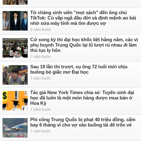
Từ chàng sinh viên "mọt sách" đến ông chủ
TikTok: Cú vấp ngã đầu đời và định mệnh an bài
nhờ sửa máy tính mà tìm được vợ
5 năm trước
Cứ xong kỳ thi đại học khốc liệt hằng năm, các vị
phụ huynh Trung Quốc lại lũ lượt rủ nhau đi làm
thủ tục ly hôn
7 năm trước
Sau 19 lần thi trượt, cụ ông 72 tuổi mới chịu
buông bỏ giấc mơ Đại học
7 năm trước
Tác giả New York Times chia sẻ: Tuyển sinh đại
học đã luôn là một món hàng được mua bán ở
Hoa Kỳ
7 năm trước
Phi công Trung Quốc bị phạt 40 triệu đồng, cấm
bay 6 tháng vì cho vợ vào buồng lái để trốn vé
7 năm trước