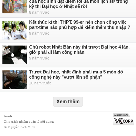
của học sinh đạt điểm tối đa môn lịch sử trong
kỳ thi Đại học ở Nhật sẽ rõ!
8 năm trước
Kết thúc kì thi THPT, 99-er nên chọn công việc
part-time nào phù hợp để kiếm thêm thu nhập ?
9 năm trước
Chú robot Nhật Bản này thi trượt Đại học 4 lần,
giờ phải đi làm công nhân
9 năm trước
Trượt Đại học, nhất định phải mua 5 món đồ
công nghệ này "vượt lên số phận"
10 năm trước
Xem thêm
GenK
Chịu trách nhiệm quản lý nội dung:
Bà Nguyễn Bích Minh