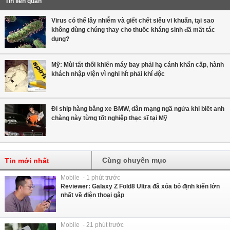
Tin liên quan
Virus có thể lây nhiễm và giết chết siêu vi khuẩn, tại sao
không dùng chúng thay cho thuốc kháng sinh đã mất tác
dụng?
Mỹ: Mùi tất thối khiến máy bay phải hạ cánh khẩn cấp, hành
khách nhập viện vì nghi hít phải khí độc
Đi ship hàng bằng xe BMW, dân mạng ngã ngửa khi biết anh
chàng này từng tốt nghiệp thạc sĩ tại Mỹ
Cùng chuyên mục
Tin mới nhất
Mobile - 1 phút trước
Reviewer: Galaxy Z Fold8 Ultra đã xóa bỏ định kiến lớn
nhất về điện thoại gập
Mobile - 21 phút trước