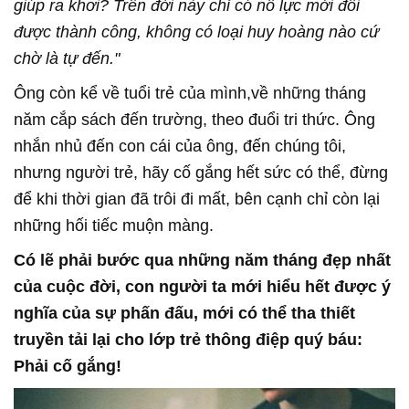
giúp ra khơi? Trên đời này chỉ có nỗ lực mới đổi
được thành công, không có loại huy hoàng nào cứ
chờ là tự đến."
Ông còn kể về tuổi trẻ của mình,về những tháng
năm cắp sách đến trường, theo đuổi tri thức. Ông
nhắn nhủ đến con cái của ông, đến chúng tôi,
nhưng người trẻ, hãy cố gắng hết sức có thể, đừng
để khi thời gian đã trôi đi mất, bên cạnh chỉ còn lại
những hối tiếc muộn màng.
Có lẽ phải bước qua những năm tháng đẹp nhất
của cuộc đời, con người ta mới hiểu hết được ý
nghĩa của sự phấn đấu, mới có thể tha thiết
truyền tải lại cho lớp trẻ thông điệp quý báu:
Phải cố gắng!