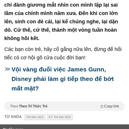
chỉ đành giương mắt nhìn con mình lặp lại sai
lầm của chính mình năm xưa. Đến khi con lớn
lên, sinh con đẻ cái, lại kể chúng nghe, lại dặn
dò. Cứ thế, cứ thế, thành một vòng tuần hoàn
không hồi kết.
Các bạn còn trẻ, hãy cố gắng nữa lên, đừng để hối
tiếc có cơ hội gõ cửa cuộc đời bạn!
Vội vàng đuổi việc James Gunn,
Disney phải làm gì tiếp theo để bớt
mất mặt?
Theo
Theo Trí Thức Trẻ
Copy link
TỪ KHÓA
THI ĐẠI HỌC
KỲ THI ĐẠI HỌC