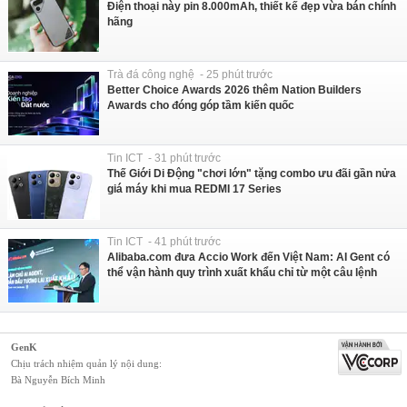
Điện thoại này pin 8.000mAh, thiết kế đẹp vừa bán chính
hãng
Trà đá công nghệ - 25 phút trước
Better Choice Awards 2026 thêm Nation Builders
Awards cho đóng góp tầm kiến quốc
Tin ICT - 31 phút trước
Thế Giới Di Động "chơi lớn" tặng combo ưu đãi gần nửa
giá máy khi mua REDMI 17 Series
Tin ICT - 41 phút trước
Alibaba.com đưa Accio Work đến Việt Nam: AI Gent có
thể vận hành quy trình xuất khẩu chỉ từ một câu lệnh
GenK
Chịu trách nhiệm quản lý nội dung:
Bà Nguyễn Bích Minh