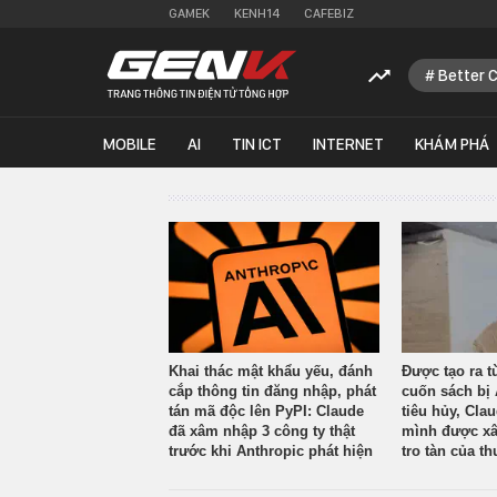
GAMEK
KENH14
CAFEBIZ
Better 
MOBILE
AI
TIN ICT
INTERNET
KHÁM PHÁ
Khai thác mật khẩu yếu, đánh
Được tạo ra t
cắp thông tin đăng nhập, phát
cuốn sách bị 
tán mã độc lên PyPI: Claude
tiêu hủy, Cla
đã xâm nhập 3 công ty thật
mình được xâ
trước khi Anthropic phát hiện
tro tàn của th