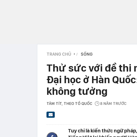
TRANG CHỦ
SỐNG
›
Thử sức với đề thi 
Đại học ở Hàn Quố
không tưởng
TÂM TÍT
, THEO TỔ QUỐC
8 NĂM TRƯỚC
Tuy chỉ là kiến thức ngữ phá