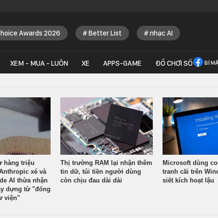
Choice Awards 2026
Better List
nhạc AI
XEM - MUA - LUÔN
XE
APPS-GAME
ĐỒ CHƠI SỐ
BÍ M
ừ hàng triệu
Thị trường RAM lại nhận thêm
Microsoft dùng co
Anthropic xé và
tin dữ, túi tiền người dùng
tranh cãi trên Wi
ude AI thừa nhận
còn chịu đau dài dài
siết kích hoạt lậu
y dựng từ "đống
ư viện"