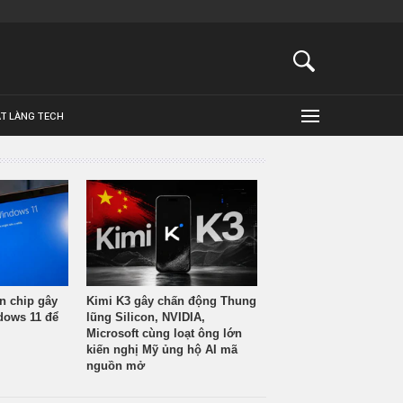
ẬT LÀNG TECH
n chip gây
Kimi K3 gây chấn động Thung
ndows 11 để
lũng Silicon, NVIDIA,
Microsoft cùng loạt ông lớn
kiến nghị Mỹ ủng hộ AI mã
nguồn mở