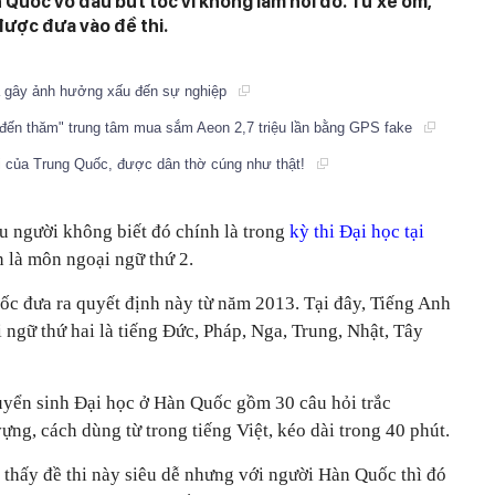
n Quốc vò đầu bứt tóc vì không làm nổi đó. Từ xe ôm,
được đưa vào đề thi.
á gây ảnh hưởng xấu đến sự nghiệp
"đến thăm" trung tâm mua sắm Aeon 2,7 triệu lần bằng GPS fake
ại của Trung Quốc, được dân thờ cúng như thật!
ều người không biết đó chính là trong
kỳ thi Đại học tại
n là môn ngoại ngữ thứ 2.
c đưa ra quyết định này từ năm 2013. Tại đây, Tiếng Anh
i ngữ thứ hai là tiếng Đức, Pháp, Nga, Trung, Nhật, Tây
 tuyển sinh Đại học ở Hàn Quốc gồm 30 câu hỏi trắc
ựng, cách dùng từ trong tiếng Việt, kéo dài trong 40 phút.
ẽ thấy đề thi này siêu dễ nhưng với người Hàn Quốc thì đó