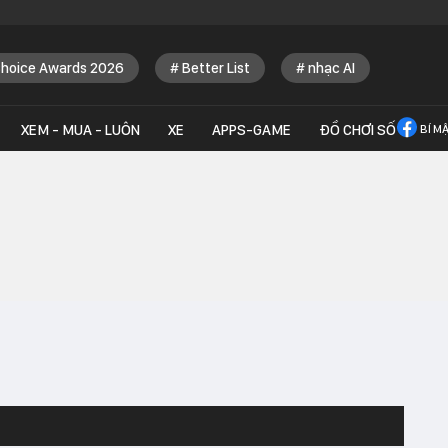
Choice Awards 2026
Better List
nhạc AI
XEM - MUA - LUÔN
XE
APPS-GAME
ĐỒ CHƠI SỐ
BÍ M