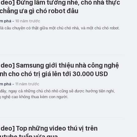
ideo] Đừng lầm tưởng nhé, chó nhà thực
 chẳng ưa gì chó robot đâu
m phá -
10 năm trước
là câu chuyện có thật giữa một chú chó nhà, và một chú chó robot.
ideo] Samsung giới thiệu nhà công nghệ
nh cho chó trị giá lên tới 30.000 USD
m phá -
11 năm trước
đây, ngay cả những chú chó nhỏ cũng sẽ được hưởng tiện nghi,
 nghệ cao không thua kém con người.
ideo] Top những video thú vị trên
utube tuần vừa qua