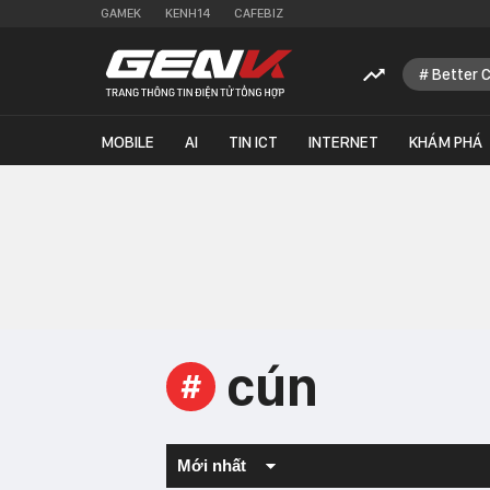
GAMEK
KENH14
CAFEBIZ
Better 
MOBILE
AI
TIN ICT
INTERNET
KHÁM PHÁ
cún
#
Mới nhất