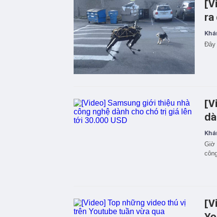
[V
ra
Khá
Đây 
[V
dà
Khá
Giờ 
công
[V
Yo