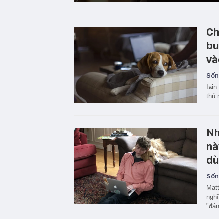
Ch
bu
và
Sốn
Iain
thú 
Nh
nà
dù
Sốn
Matt
nghĩ
"đán