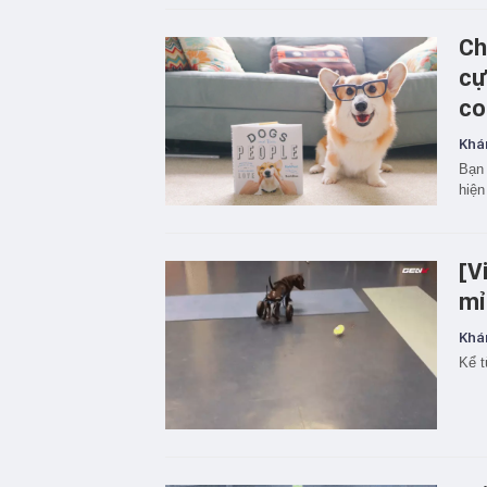
Ch
cự
co
Khá
Bạn 
hiện
[V
mỉ
Khá
Kể t