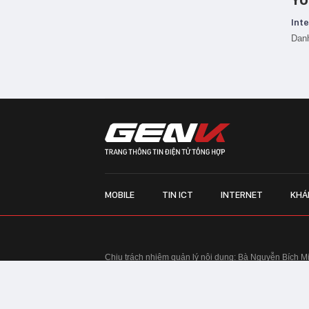
Inte
Danh
MOBILE
TIN ICT
INTERNET
KHÁ
Chịu trách nhiệm quản lý nội dung: Bà Nguyễn Bích M
TRỤ SỞ HÀ NỘI:
Tầng 22, Tòa nhà Center Building, 
Huy Tưởng, phường Thanh Xuân, thành phố Hà Nội
Điện thoại: 024 7309 5555.
Email:
info@genk.vn