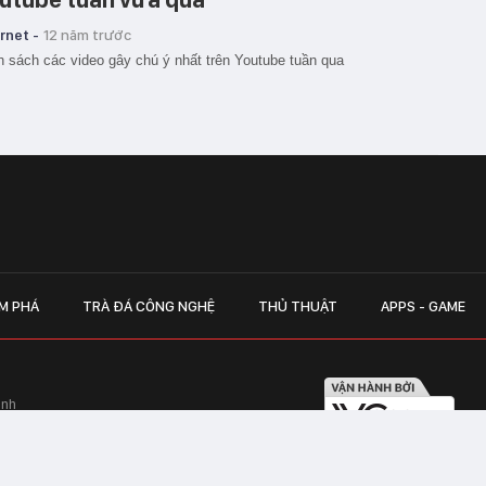
rnet -
12 năm trước
 sách các video gây chú ý nhất trên Youtube tuần qua
M PHÁ
TRÀ ĐÁ CÔNG NGHỆ
THỦ THUẬT
APPS - GAME
inh
Hapulico Complex, Số 01, phố Nguyễn
LIÊN HỆ QUẢN