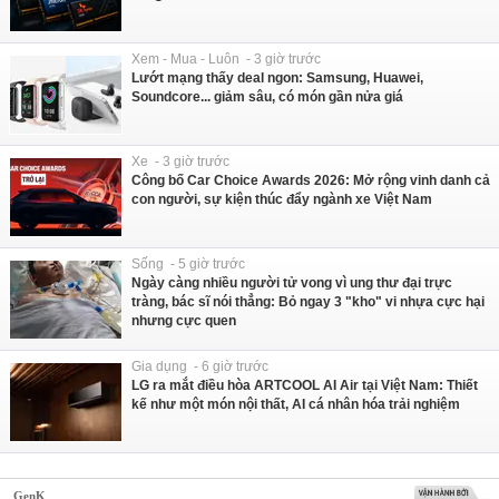
Xem - Mua - Luôn - 3 giờ trước
Lướt mạng thấy deal ngon: Samsung, Huawei,
Soundcore... giảm sâu, có món gần nửa giá
Xe - 3 giờ trước
Công bố Car Choice Awards 2026: Mở rộng vinh danh cả
con người, sự kiện thúc đẩy ngành xe Việt Nam
Sống - 5 giờ trước
Ngày càng nhiều người tử vong vì ung thư đại trực
tràng, bác sĩ nói thẳng: Bỏ ngay 3 "kho" vi nhựa cực hại
nhưng cực quen
Gia dụng - 6 giờ trước
LG ra mắt điều hòa ARTCOOL AI Air tại Việt Nam: Thiết
kế như một món nội thất, AI cá nhân hóa trải nghiệm
GenK