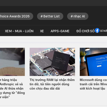
Choice Awards 2026
Better List
nhạc AI
XEM - MUA - LUÔN
XE
APPS-GAME
ĐỒ CHƠI SỐ
BÍ M
ừ hàng triệu
Thị trường RAM lại nhận thêm
Microsoft dùng co
Anthropic xé và
tin dữ, túi tiền người dùng
tranh cãi trên Wi
ude AI thừa nhận
còn chịu đau dài dài
siết kích hoạt lậu
y dựng từ "đống
ư viện"