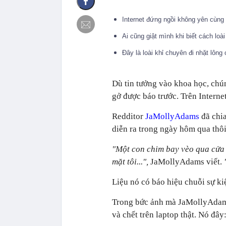
Internet đứng ngồi không yên cùng
Ai cũng giật mình khi biết cách loà
Đây là loài khỉ chuyên đi nhặt lông
Dù tin tưởng vào khoa học, chú
gở được báo trước. Trên Intern
Redditor
JaMollyAdams
đã chia
diễn ra trong ngày hôm qua thôi
"Một con chim bay vèo qua cửa s
mặt tôi...",
JaMollyAdams viết.
Liệu nó có báo hiệu chuỗi sự k
Trong bức ảnh mà JaMollyAdams
và chết trên laptop thật. Nó đây