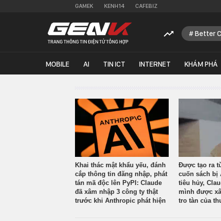
GAMEK
KENH14
CAFEBIZ
Better 
MOBILE
AI
TIN ICT
INTERNET
KHÁM PHÁ
Khai thác mật khẩu yếu, đánh
Được tạo ra t
cắp thông tin đăng nhập, phát
cuốn sách bị 
tán mã độc lên PyPI: Claude
tiêu hủy, Cla
đã xâm nhập 3 công ty thật
mình được xâ
trước khi Anthropic phát hiện
tro tàn của th