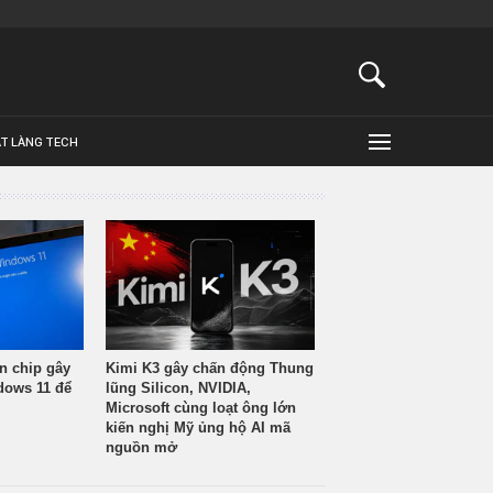
ẬT LÀNG TECH
n chip gây
Kimi K3 gây chấn động Thung
ndows 11 để
lũng Silicon, NVIDIA,
Microsoft cùng loạt ông lớn
kiến nghị Mỹ ủng hộ AI mã
nguồn mở