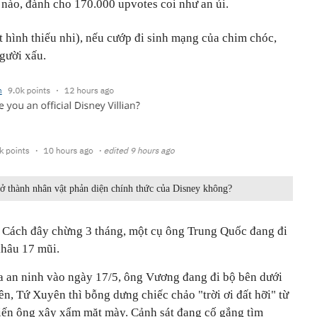
ế nào, đành cho 170.000 upvotes coi như an ủi.
 hình thiếu nhi), nếu cướp đi sinh mạng của chim chóc,
gười xấu.
rở thành nhân vật phản diện chính thức của Disney không?
 Cách đây chừng 3 tháng, một cụ ông Trung Quốc đang đi
khâu 17 mũi.
ra an ninh vào ngày 17/5, ông Vương đang đi bộ bên dưới
, Tứ Xuyên thì bỗng dưng chiếc chảo "trời ơi đất hỡi" từ
iến ông xây xẩm mặt mày. Cảnh sát đang cố gắng tìm