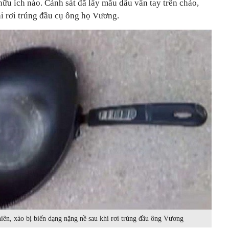
hữu ích nào. Cảnh sát đã lấy mẫu dấu vân tay trên chảo,
i rơi trúng đầu cụ ông họ Vương.
iên, xào bị biến dạng nặng nề sau khi rơi trúng đầu ông Vương