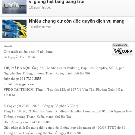
vì giống hệt tảng băng trôi
10 năm trước
Nhiều chung cư còn độc quyền dịch vụ mạng
10 năm trước
GenK
Chịu trách nhiệm quản lý nội dung:
Bà Nguyễn Bích Minh
TRỤ SỞ HÀ NỘI:
Tầng 22, Tòa nhà Center Building, Hapulico Complex, Số 01, phố
Nguyễn Huy Tưởng, phường Thanh Xuân, thành phố Hà Nội
Điện thoại:
024 7309 5555
.
Email:
info@genk.vn
VPĐD TẠI TP.HCM:
Tầng 4, Tòa nhà 123, số 127 Võ Văn Tần, Phường Xuân Hòa,
TPHCM
© Copyright 2010 - 2026 - Công ty Cổ phần VCCorp
Tầng 17, 19, 20, 21 Toà nhà Center Building - Hapulico Complex, Số 01, phố Nguyễn Huy
Tưởng, phường Thanh Xuân, thành phố Hà Nội
Hỗ trợ quảng cáo:
02473007108
Giấy phép thiết lập trang thông tin điện tử tổng hợp trên mạng số 460/GP-TTĐT do Sở
Thông tin và Truyền thông Hà Nội cấp ngày 03/02/2016