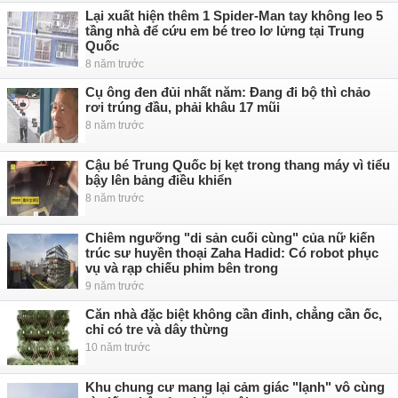
Lại xuất hiện thêm 1 Spider-Man tay không leo 5
tầng nhà để cứu em bé treo lơ lửng tại Trung
Quốc
8 năm trước
Cụ ông đen đủi nhất năm: Đang đi bộ thì chảo
rơi trúng đầu, phải khâu 17 mũi
8 năm trước
Cậu bé Trung Quốc bị kẹt trong thang máy vì tiểu
bậy lên bảng điều khiển
8 năm trước
Chiêm ngưỡng "di sản cuối cùng" của nữ kiến
trúc sư huyền thoại Zaha Hadid: Có robot phục
vụ và rạp chiếu phim bên trong
9 năm trước
Căn nhà đặc biệt không cần đinh, chẳng cần ốc,
chỉ có tre và dây thừng
10 năm trước
Khu chung cư mang lại cảm giác "lạnh" vô cùng