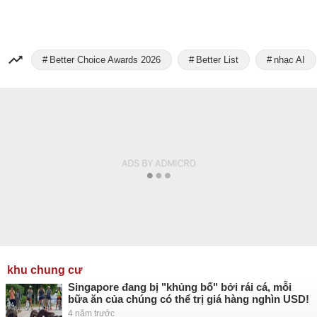
Better Choice Awards 2026
Better List
nhạc AI
khu chung cư
Singapore đang bị "khủng bố" bởi rái cá, mỗi
bữa ăn của chúng có thể trị giá hàng nghìn USD!
4 năm trước