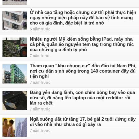
Ở nhà cao tầng hoặc chung cư thì phải thực hiện
ngay những biện pháp này để bảo vệ tính mạng
cho cả gia đình, đặc biệt là trẻ nhỏ
5 năm trước
Nhiều người Mỹ kiếm sống bằng iPad, máy pha
cà phê, quần áo nguyên tem tag trong thùng rác
của những gia đình tỷ phú
7 năm trước
Tham quan “khu chung cư” độc đáo tại Nam Phi,
nơi cư dân sinh sống trong 140 container đầy đủ
tiện nghi
7 năm trước
Đang yên đang lành, con chim bỗng bay vèo qua
cửa sổ, đi nặng lên laptop của một redditor rồi
lăn ra chết
7 năm trước
Ngã xuống đất từ tầng 17, bé gái 2 tuổi đứng dậy
đi vào nhà như chưa có gì xảy ra
7 năm trước