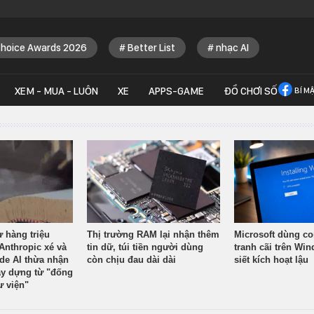
Choice Awards 2026
Better List
nhạc AI
XEM - MUA - LUÔN
XE
APPS-GAME
ĐỒ CHƠI SỐ
BÍ M
ừ hàng triệu
Thị trường RAM lại nhận thêm
Microsoft dùng co
Anthropic xé và
tin dữ, túi tiền người dùng
tranh cãi trên Wi
ude AI thừa nhận
còn chịu đau dài dài
siết kích hoạt lậu
y dựng từ "đống
ư viện"