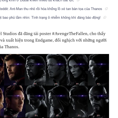
g lồng kính ở Dubai khiến nhiều du khách bất lực
eddit: Ant-Man thu nhỏ rồi hóa khổng lồ xé tan bàn tọa của Thanos
t bao phủ tầm nhìn: Tình trạng ô nhiễm không khí đáng báo động!
el Studios đã đăng tải poster #AvengeTheFallen, cho thấy
t và xuất hiện trong Endgame, đối nghịch với những người
ủa Thanos.