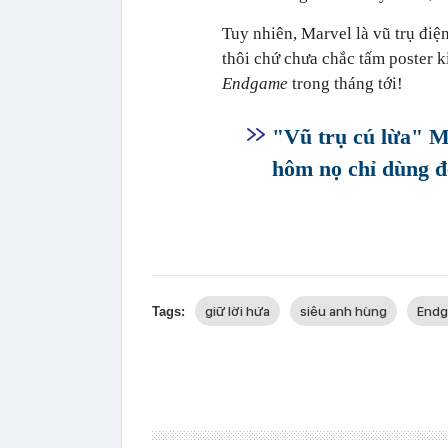
Tuy nhiên, Marvel là vũ trụ điệ
thôi chứ chưa chắc tấm poster 
Endgame
trong tháng tới!
"Vũ trụ cú lừa" M
hôm nọ chỉ dùng đ
giữ lời hứa
siêu anh hùng
End
Tags: