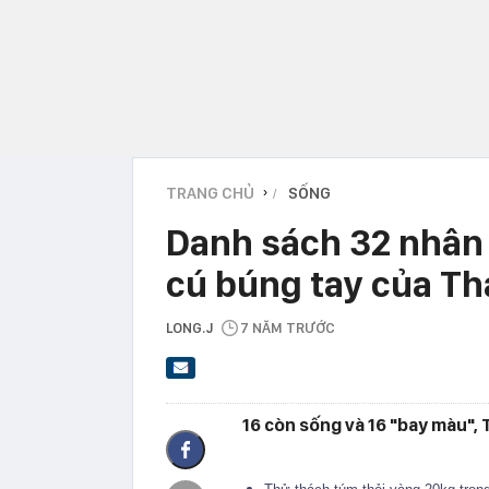
TRANG CHỦ
SỐNG
›
Danh sách 32 nhân 
cú búng tay của Th
LONG.J
7 NĂM TRƯỚC
16 còn sống và 16 "bay màu", T