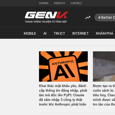
GAMEK
KENH14
CAFEBIZ
Better 
MOBILE
AI
TIN ICT
INTERNET
KHÁM PHÁ
Khai thác mật khẩu yếu, đánh
Được tạo ra t
cắp thông tin đăng nhập, phát
cuốn sách bị 
tán mã độc lên PyPI: Claude
tiêu hủy, Cla
đã xâm nhập 3 công ty thật
mình được xâ
trước khi Anthropic phát hiện
tro tàn của th