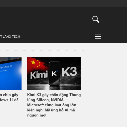
ẬT LÀNG TECH
n chip gây
Kimi K3 gây chấn động Thung
ndows 11 để
lũng Silicon, NVIDIA,
Microsoft cùng loạt ông lớn
kiến nghị Mỹ ủng hộ AI mã
nguồn mở