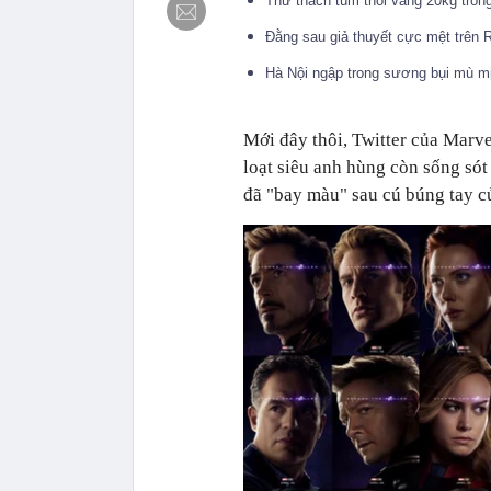
Thử thách túm thỏi vàng 20kg tron
Đằng sau giả thuyết cực mệt trên R
Hà Nội ngập trong sương bụi mù mị
Mới đây thôi, Twitter của Marv
loạt siêu anh hùng còn sống só
đã "bay màu" sau cú búng tay c