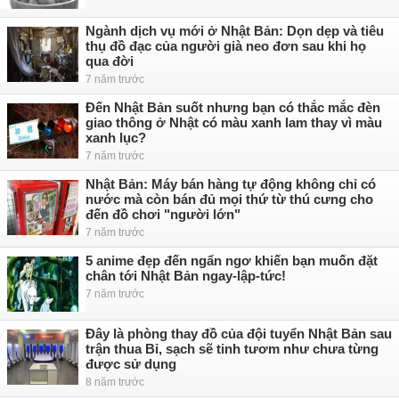
Ngành dịch vụ mới ở Nhật Bản: Dọn dẹp và tiêu
thụ đồ đạc của người già neo đơn sau khi họ
qua đời
7 năm trước
Đến Nhật Bản suốt nhưng bạn có thắc mắc đèn
giao thông ở Nhật có màu xanh lam thay vì màu
xanh lục?
7 năm trước
Nhật Bản: Máy bán hàng tự động không chỉ có
nước mà còn bán đủ mọi thứ từ thú cưng cho
đến đồ chơi "người lớn"
7 năm trước
5 anime đẹp đến ngẩn ngơ khiến bạn muốn đặt
chân tới Nhật Bản ngay-lập-tức!
7 năm trước
Đây là phòng thay đồ của đội tuyển Nhật Bản sau
trận thua Bỉ, sạch sẽ tinh tươm như chưa từng
được sử dụng
8 năm trước