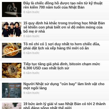
Đây là chiếc đồng hồ được tạo nên từ kỹ thuật
rèn kiếm 700 năm tuổi của Nhật Bản
8 năm trước
15 quy định hà khắc trong trường học Nhật Bản
sẽ khiến con phải biết ơn vì độ mềm mỏng của
bố mẹ ở nhà
8 năm trước
Tô mì chỉ có 1 sợi duy nhất to hơn chiếc đũa,
phải đặt lịch và xếp hàng thì mới có ăn
8 năm trước
Tiếp tục tăng giá phá đỉnh, bitcoin chạm mức
6.300 USD cao nhất lịch sử
8 năm trước
Người Nhật sử dụng "cún bay" làm linh vật cho
một ngôi làng
9 năm trước
19 bức ảnh lý giải vì sao Nhật Bản có tới 2 thành
phố đáng sống nhất thế giới