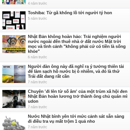
4 năm trước
Toshiba: Từ gã khổng lồ tới người tý hon
5 năm trước
Nhật Bản không hoàn hảo: Trải nghiệm người
nước ngoài đến thuê nhà ở đất nước Mặt trời
mọc và tình cảnh "không phải cứ có tiền là sống
khỏe"
6 năm trước
Người đàn ông này đã nghĩ ra ý tưởng thiên tài
để làm sạch hồ nước bị ô nhiễm, và đó là thứ
Trái đất đang rất cần
7 năm trước
Chuyện 'đi lên từ số âm' của một trùm xã hội đen
Nhật Bản hoàn lương trở thành ông chủ quán mì
udon
7 năm trước
Nước Nhật bình yên tới mức cảnh sát sẵn sàng
đi điều tra vụ mất trộm 1 quả nho
7 năm trước