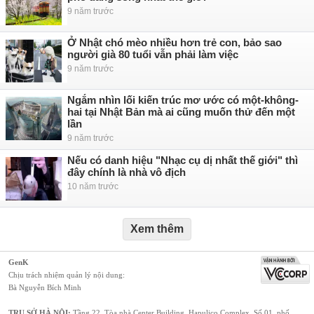
9 năm trước
Ở Nhật chó mèo nhiều hơn trẻ con, bảo sao
người già 80 tuổi vẫn phải làm việc
9 năm trước
Ngắm nhìn lối kiến trúc mơ ước có một-không-
hai tại Nhật Bản mà ai cũng muốn thử đến một
lần
9 năm trước
Nếu có danh hiệu "Nhạc cụ dị nhất thế giới" thì
đây chính là nhà vô địch
10 năm trước
Xem thêm
GenK
Chịu trách nhiệm quản lý nội dung:
Bà Nguyễn Bích Minh
TRỤ SỞ HÀ NỘI:
Tầng 22, Tòa nhà Center Building, Hapulico Complex, Số 01, phố