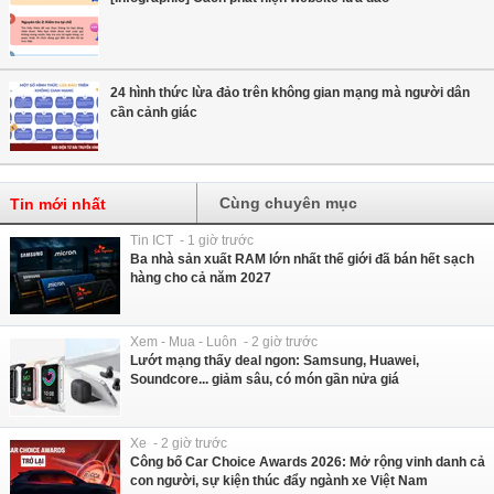
24 hình thức lừa đảo trên không gian mạng mà người dân
cần cảnh giác
Cùng chuyên mục
Tin mới nhất
Tin ICT - 1 giờ trước
Ba nhà sản xuất RAM lớn nhất thế giới đã bán hết sạch
hàng cho cả năm 2027
Xem - Mua - Luôn - 2 giờ trước
Lướt mạng thấy deal ngon: Samsung, Huawei,
Soundcore... giảm sâu, có món gần nửa giá
Xe - 2 giờ trước
Công bố Car Choice Awards 2026: Mở rộng vinh danh cả
con người, sự kiện thúc đẩy ngành xe Việt Nam