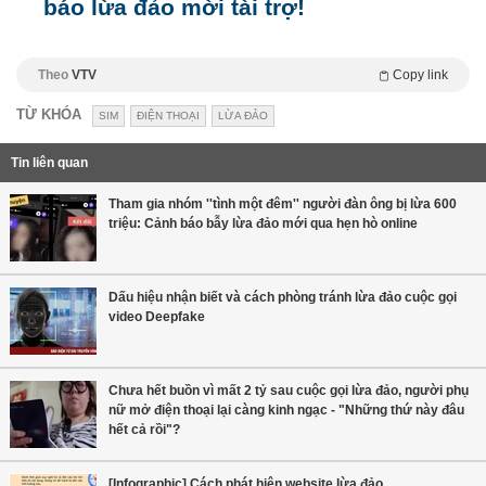
báo lừa đảo mời tài trợ!
Theo
VTV
Copy link
TỪ KHÓA
SIM
ĐIỆN THOẠI
LỪA ĐẢO
Tin liên quan
Tham gia nhóm ''tình một đêm'' người đàn ông bị lừa 600
triệu: Cảnh báo bẫy lừa đảo mới qua hẹn hò online
Dấu hiệu nhận biết và cách phòng tránh lừa đảo cuộc gọi
video Deepfake
Chưa hết buồn vì mất 2 tỷ sau cuộc gọi lừa đảo, người phụ
nữ mở điện thoại lại càng kinh ngạc - "Những thứ này đâu
hết cả rồi"?
[Infographic] Cách phát hiện website lừa đảo