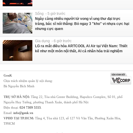
Sống - 5 giờ trước
Ngày càng nhiều người tử vong vì ung thư đại trực
tràng, bác sĩ nói thẳng: Bỏ ngay 3 "kho" vi nhựa cực hại
nhưng cực quen
Gia dụng - 6 giờ trước
LG ra mắt điều hòa ARTCOOL AI Air tại Việt Nam: Thiết
kế như một món nội thất, AI cá nhân hóa trải nghiệm
GenK
Chịu trách nhiệm quản lý nội dung:
Bà Nguyễn Bích Minh
TRỤ SỞ HÀ NỘI:
Tầng 22, Tòa nhà Center Building, Hapulico Complex, Số 01, phố
Nguyễn Huy Tưởng, phường Thanh Xuân, thành phố Hà Nội
Điện thoại:
024 7309 5555
.
Email:
info@genk.vn
VPĐD TẠI TP.HCM:
Tầng 4, Tòa nhà 123, số 127 Võ Văn Tần, Phường Xuân Hòa,
TPHCM