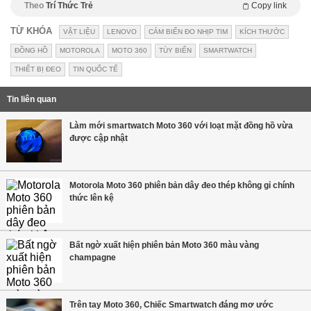
Theo
Trí Thức Trẻ
Copy link
TỪ KHÓA
VẬT LIỆU
LENOVO
CẢM BIẾN ĐO NHỊP TIM
KÍCH THƯỚC
ĐỒNG HỒ
MOTOROLA
MOTO 360
TÙY BIẾN
SMARTWATCH
THIẾT BỊ ĐEO
TIN QUỐC TẾ
Tin liên quan
Làm mới smartwatch Moto 360 với loạt mặt đồng hồ vừa
được cập nhật
Motorola Moto 360 phiên bản dây đeo thép không gỉ chính
thức lên kệ
Bất ngờ xuất hiện phiên bản Moto 360 màu vàng
champagne
Trên tay Moto 360, Chiếc Smartwatch đáng mơ ước