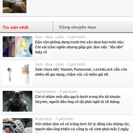
Cùng chuyên mục
Tin mới nhất
Xem - Mua - Luôn - 4 giờ trước
Dân văn phòng đang tranh thủ săn deal loạt món này:
Chỉ vài trăm nghìn nhưng giúp góc làm việc "lên đời"
thấy rõ
Xem - Mua - Luôn - 5 giờ trước
Sale chưa hết: Xiaomi, Panasonic, Lock&Lock vẫn còn
nhiều đồ gia dụng, chăm sóc cá nhân giá tốt
Apps/Games - 6 giờ trước
Chỉ vì nhầm một dấu gạch dưới trong tên tài khoản
Skyrim, người đàn ông vô tội phải ngồi tù 18 tháng
Khám phá - 7 giờ trước
Vứt nhầm tấm vé số trúng hơn 30 tỷ đồng vào thùng rác,
người đàn ông khiến cả công ty vệ sinh phải mất 2 ngày