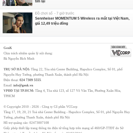
tìm lại
Đồ chơi số - 7 giờ trước
Sennheiser MOMENTUM 5 Wireless ra mắt tại Việt Nam,
giá 12,49 triệu đồng
GenK
Chịu trách nhiệm quản lý nội dung:
Bà Nguyễn Bích Minh
TRỤ SỞ HÀ NỘI:
Tầng 22, Tòa nhà Center Building, Hapulico Complex, Số 01, phố
Nguyễn Huy Tưởng, phường Thanh Xuân, thành phố Hà Nội
Điện thoại:
024 7309 5555
.
Email:
info@genk.vn
VPĐD TẠI TP.HCM:
Tầng 4, Tòa nhà 123, số 127 Võ Văn Tần, Phường Xuân Hòa,
TPHCM
© Copyright 2010 - 2026 - Công ty Cổ phần VCCorp
Tầng 17, 19, 20, 21 Toà nhà Center Building - Hapulico Complex, Số 01, phố Nguyễn Huy
Tưởng, phường Thanh Xuân, thành phố Hà Nội
Hỗ trợ quảng cáo:
02473007108
Giấy phép thiết lập trang thông tin điện tử tổng hợp trên mạng số 460/GP-TTĐT do Sở