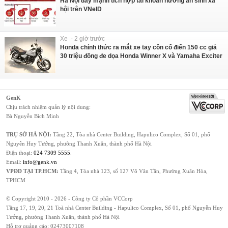
Hà Nội đẩy mạnh tích hợp tài khoản hưởng an sinh xã
hội trên VNeID
Xe - 2 giờ trước
Honda chính thức ra mắt xe tay côn cổ điển 150 cc giá
30 triệu đồng đe dọa Honda Winner X và Yamaha Exciter
GenK
Chịu trách nhiệm quản lý nội dung:
Bà Nguyễn Bích Minh
TRỤ SỞ HÀ NỘI:
Tầng 22, Tòa nhà Center Building, Hapulico Complex, Số 01, phố
Nguyễn Huy Tưởng, phường Thanh Xuân, thành phố Hà Nội
Điện thoại:
024 7309 5555
.
Email:
info@genk.vn
VPĐD TẠI TP.HCM:
Tầng 4, Tòa nhà 123, số 127 Võ Văn Tần, Phường Xuân Hòa,
TPHCM
© Copyright 2010 - 2026 - Công ty Cổ phần VCCorp
Tầng 17, 19, 20, 21 Toà nhà Center Building - Hapulico Complex, Số 01, phố Nguyễn Huy
Tưởng, phường Thanh Xuân, thành phố Hà Nội
Hỗ trợ quảng cáo:
02473007108