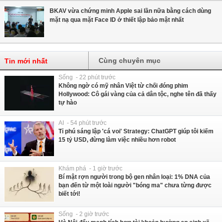
BKAV vừa chứng minh Apple sai lần nữa bằng cách dùng
mặt nạ qua mặt Face ID ở thiết lập bảo mật nhất
Cùng chuyên mục
Tin mới nhất
Sống - 22 phút trước
Không ngờ có mỹ nhân Việt từ chối đóng phim
Hollywood: Cô gái vàng của cả dân tộc, nghe tên đã thấy
tự hào
AI - 54 phút trước
Tỉ phú sáng lập 'cá voi' Strategy: ChatGPT giúp tôi kiếm
15 tỷ USD, đừng làm việc nhiều hơn robot
Khám phá - 1 giờ trước
Bí mật rợn người trong bộ gen nhân loại: 1% DNA của
bạn đến từ một loài người "bóng ma" chưa từng được
biết tới!
Sống - 2 giờ trước