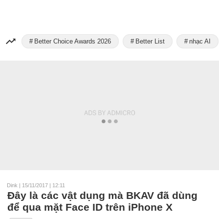
Better Choice Awards 2026
Better List
nhạc AI
Dink
|
15/11/2017 | 12:11
Đây là các vật dụng mà BKAV đã dùng
để qua mặt Face ID trên iPhone X