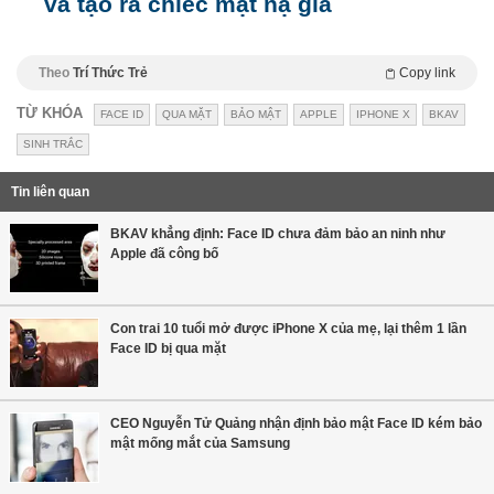
và tạo ra chiếc mặt nạ giả
Theo
Trí Thức Trẻ
Copy link
TỪ KHÓA
FACE ID
QUA MẶT
BẢO MẬT
APPLE
IPHONE X
BKAV
SINH TRẮC
Tin liên quan
BKAV khẳng định: Face ID chưa đảm bảo an ninh như
Apple đã công bố
Con trai 10 tuổi mở được iPhone X của mẹ, lại thêm 1 lần
Face ID bị qua mặt
CEO Nguyễn Tử Quảng nhận định bảo mật Face ID kém bảo
mật mống mắt của Samsung