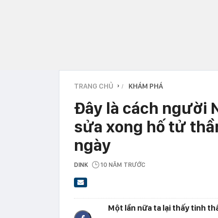
TRANG CHỦ
KHÁM PHÁ
›
Đây là cách người N
sửa xong hố tử thần
ngày
DINK
10 NĂM TRƯỚC
Một lần nữa ta lại thấy tinh 