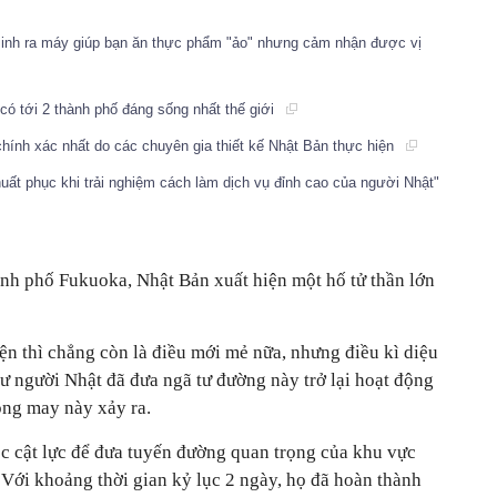
inh ra máy giúp bạn ăn thực phẩm "ảo" nhưng cảm nhận được vị
 có tới 2 thành phố đáng sống nhất thế giới
 chính xác nhất do các chuyên gia thiết kế Nhật Bản thực hiện
uất phục khi trải nghiệm cách làm dịch vụ đỉnh cao của người Nhật"
ành phố Fukuoka, Nhật Bản xuất hiện một hố tử thần lớn
iện thì chẳng còn là điều mới mẻ nữa, nhưng điều kì diệu
sư người Nhật đã đưa ngã tư đường này trở lại hoạt động
ông may này xảy ra.
 cật lực để đưa tuyến đường quan trọng của khu vực
. Với khoảng thời gian kỷ lục 2 ngày, họ đã hoàn thành