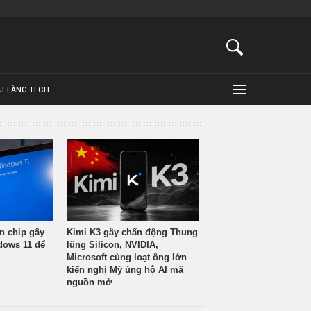
ẬT LÀNG TECH
n chip gây
Kimi K3 gây chấn động Thung
ndows 11 để
lũng Silicon, NVIDIA,
Microsoft cùng loạt ông lớn
kiến nghị Mỹ ủng hộ AI mã
nguồn mở