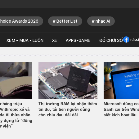
Choice Awards 2026
Better List
nhạc AI
XEM - MUA - LUÔN
XE
APPS-GAME
ĐỒ CHƠI SỐ
BÍ M
ừ hàng triệu
Thị trường RAM lại nhận thêm
Microsoft dùng co
Anthropic xé và
tin dữ, túi tiền người dùng
tranh cãi trên Wi
ude AI thừa nhận
còn chịu đau dài dài
siết kích hoạt lậu
y dựng từ "đống
ư viện"