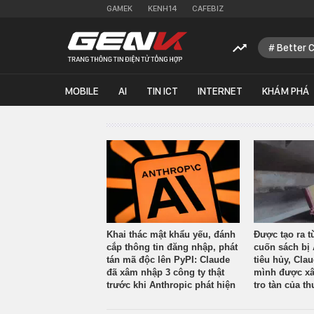
GAMEK
KENH14
CAFEBIZ
Better 
MOBILE
AI
TIN ICT
INTERNET
KHÁM PHÁ
Khai thác mật khẩu yếu, đánh
Được tạo ra t
cắp thông tin đăng nhập, phát
cuốn sách bị 
tán mã độc lên PyPI: Claude
tiêu hủy, Cla
đã xâm nhập 3 công ty thật
mình được xâ
trước khi Anthropic phát hiện
tro tàn của th