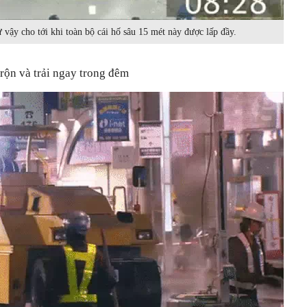
hư vậy cho tới khi toàn bộ cái hố sâu 15 mét này được lấp đầy.
rộn và trải ngay trong đêm