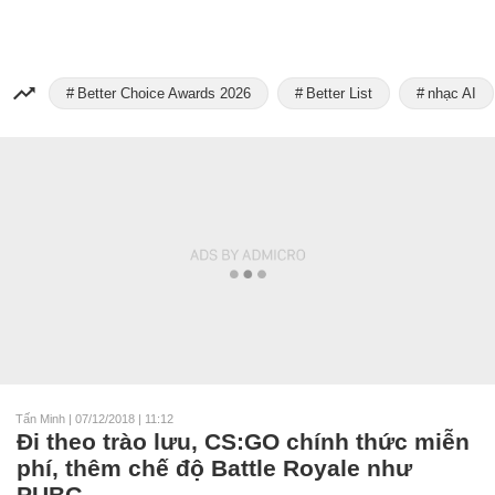
Better Choice Awards 2026
Better List
nhạc AI
Tấn Minh
|
07/12/2018 | 11:12
Đi theo trào lưu, CS:GO chính thức miễn
phí, thêm chế độ Battle Royale như
PUBG