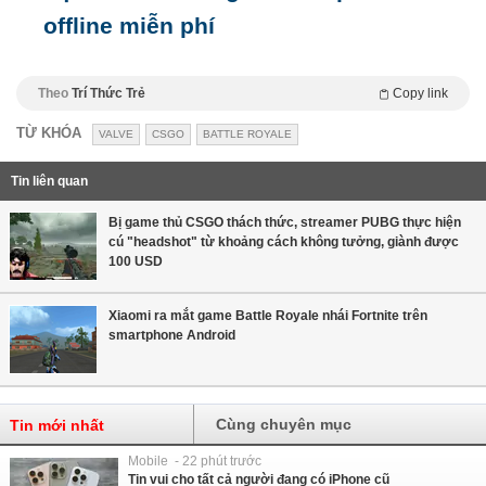
offline miễn phí
Theo
Trí Thức Trẻ
Copy link
TỪ KHÓA
VALVE
CSGO
BATTLE ROYALE
Tin liên quan
Bị game thủ CSGO thách thức, streamer PUBG thực hiện
cú "headshot" từ khoảng cách không tưởng, giành được
100 USD
Xiaomi ra mắt game Battle Royale nhái Fortnite trên
smartphone Android
Cùng chuyên mục
Tin mới nhất
Mobile - 22 phút trước
Tin vui cho tất cả người đang có iPhone cũ