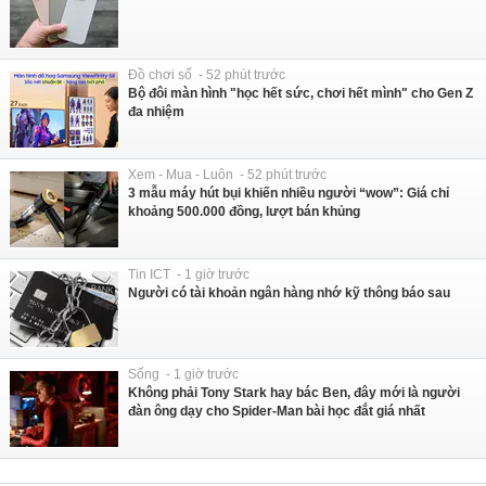
Đồ chơi số - 52 phút trước
Bộ đôi màn hình "học hết sức, chơi hết mình" cho Gen Z
đa nhiệm
Xem - Mua - Luôn - 52 phút trước
3 mẫu máy hút bụi khiến nhiều người “wow”: Giá chỉ
khoảng 500.000 đồng, lượt bán khủng
Tin ICT - 1 giờ trước
Người có tài khoản ngân hàng nhớ kỹ thông báo sau
Sống - 1 giờ trước
Không phải Tony Stark hay bác Ben, đây mới là người
đàn ông dạy cho Spider-Man bài học đắt giá nhất