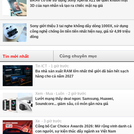
BKAV có thể sử dụng Sony Xperia XZ1 để quét khuôn mặt
3D của nạn nhân và tạo ra chiếc mặt nạ giả
Sony giới thiệu 3 tai nghe không dây dòng 1000X, sử dụng
công nghệ chống ồn tiên tiến nhất hiện nay, giá từ 4,99 triệu
đồng
Cùng chuyên mục
Tin mới nhất
Tin ICT - 1 giờ trước
Ba nhà sản xuất RAM lớn nhất thế giới đã bán hết sạch
hàng cho cả năm 2027
Xem - Mua - Luôn - 2 giờ trước
Lướt mạng thấy deal ngon: Samsung, Huawei,
Soundcore... giảm sâu, có món gần nửa giá
Xe - 3 giờ trước
Công bố Car Choice Awards 2026: Mở rộng vinh danh cả
con người, sự kiện thúc đẩy ngành xe Việt Nam