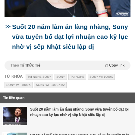
Suốt 20 năm làm ăn làng nhàng, Sony
vừa tuyên bố đạt lợi nhuận cao kỷ lục
nhờ vị sếp Nhật siêu lập dị
Theo
Trí Thức Trẻ
Copy link
TỪ KHÓA
TAI NGHE SONY
SONY
TAI NGHE
SONY WI-1000X
SONY WF-1000X
SONY WH-1000XM2
Tin liên quan
Suốt 20 năm làm ăn làng nhàng, Sony vừa tuyên bố đạt lợi
nhuận cao kỷ lục nhờ vị sếp Nhật siêu lập dị