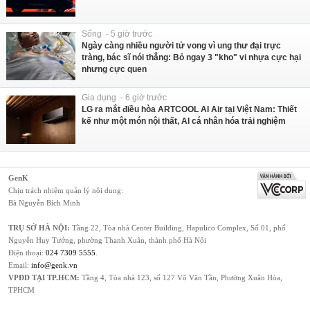
Sống - 5 giờ trước
Ngày càng nhiều người tử vong vì ung thư đại trực
tràng, bác sĩ nói thẳng: Bỏ ngay 3 "kho" vi nhựa cực hại
nhưng cực quen
Gia dụng - 6 giờ trước
LG ra mắt điều hòa ARTCOOL AI Air tại Việt Nam: Thiết
kế như một món nội thất, AI cá nhân hóa trải nghiệm
GenK
Chịu trách nhiệm quản lý nội dung:
Bà Nguyễn Bích Minh
TRỤ SỞ HÀ NỘI:
Tầng 22, Tòa nhà Center Building, Hapulico Complex, Số 01, phố
Nguyễn Huy Tưởng, phường Thanh Xuân, thành phố Hà Nội
Điện thoại:
024 7309 5555
.
Email:
info@genk.vn
VPĐD TẠI TP.HCM:
Tầng 4, Tòa nhà 123, số 127 Võ Văn Tần, Phường Xuân Hòa,
TPHCM