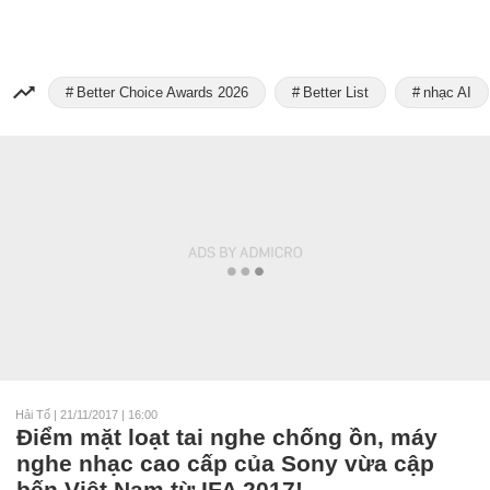
Better Choice Awards 2026
Better List
nhạc AI
Hải Tố
|
21/11/2017 | 16:00
Điểm mặt loạt tai nghe chống ồn, máy
nghe nhạc cao cấp của Sony vừa cập
bến Việt Nam từ IFA 2017!