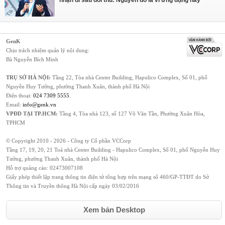
GenK
Chịu trách nhiệm quản lý nội dung:
Bà Nguyễn Bích Minh
TRỤ SỞ HÀ NỘI:
Tầng 22, Tòa nhà Center Building, Hapulico Complex, Số 01, phố
Nguyễn Huy Tưởng, phường Thanh Xuân, thành phố Hà Nội
Điện thoại:
024 7309 5555
.
Email:
info@genk.vn
VPĐD TẠI TP.HCM:
Tầng 4, Tòa nhà 123, số 127 Võ Văn Tần, Phường Xuân Hòa,
TPHCM
© Copyright 2010 - 2026 - Công ty Cổ phần VCCorp
Tầng 17, 19, 20, 21 Toà nhà Center Building - Hapulico Complex, Số 01, phố Nguyễn Huy
Tưởng, phường Thanh Xuân, thành phố Hà Nội
Hỗ trợ quảng cáo:
02473007108
Giấy phép thiết lập trang thông tin điện tử tổng hợp trên mạng số 460/GP-TTĐT do Sở
Thông tin và Truyền thông Hà Nội cấp ngày 03/02/2016
Xem bản Desktop