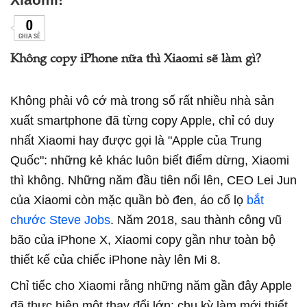
0
CHIA SẺ
Không copy iPhone nữa thì Xiaomi sẽ làm gì?
Không phải vô cớ mà trong số rất nhiều nhà sản
xuất smartphone đã từng copy Apple, chỉ có duy
nhất Xiaomi hay được gọi là "Apple của Trung
Quốc": những kẻ khác luôn biết điểm dừng, Xiaomi
thì không. Những năm đầu tiên nổi lên, CEO Lei Jun
của Xiaomi còn mặc quần bò đen, áo cổ lọ
bắt
chước Steve Jobs
. Năm 2018, sau thành công vũ
bão của iPhone X, Xiaomi copy gần như toàn bộ
thiết kế của chiếc iPhone này lên Mi 8.
Chỉ tiếc cho Xiaomi rằng những năm gần đây Apple
đã thực hiện một thay đổi lớn: chu kỳ làm mới thiết